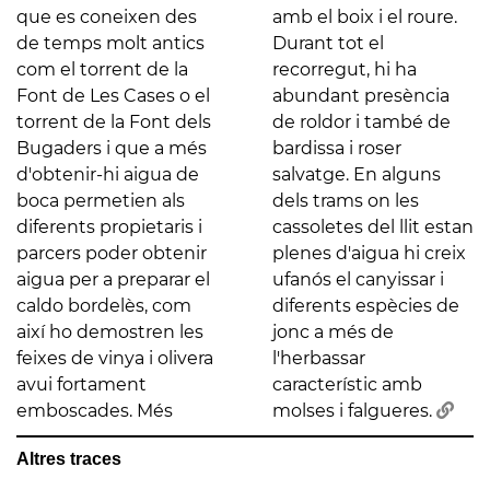
que es coneixen des
amb el boix i el roure.
de temps molt antics
Durant tot el
com el torrent de la
recorregut, hi ha
Font de Les Cases o el
abundant presència
torrent de la Font dels
de roldor i també de
Bugaders i que a més
bardissa i roser
d'obtenir-hi aigua de
salvatge. En alguns
boca permetien als
dels trams on les
diferents propietaris i
cassoletes del llit estan
parcers poder obtenir
plenes d'aigua hi creix
aigua per a preparar el
ufanós el canyissar i
caldo bordelès, com
diferents espècies de
així ho demostren les
jonc a més de
feixes de vinya i olivera
l'herbassar
avui fortament
característic amb
emboscades. Més
molses i falgueres.
Altres traces