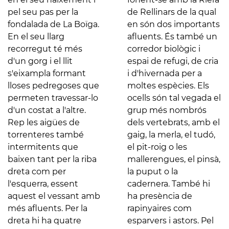
pel seu pas per la
de Rellinars de la qual
fondalada de La Boïga.
en són dos importants
En el seu llarg
afluents. És també un
recorregut té més
corredor biològic i
d'un gorg i el llit
espai de refugi, de cria
s'eixampla formant
i d'hivernada per a
lloses pedregoses que
moltes espècies. Els
permeten travessar-lo
ocells són tal vegada el
d'un costat a l'altre.
grup més nombrós
Rep les aigües de
dels vertebrats, amb el
torrenteres també
gaig, la merla, el tudó,
intermitents que
el pit-roig o les
baixen tant per la riba
mallerengues, el pinsà,
dreta com per
la puput o la
l'esquerra, essent
cadernera. També hi
aquest el vessant amb
ha presència de
més afluents. Per la
rapinyaires com
dreta hi ha quatre
esparvers i astors. Pel