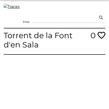
Skip
to
Traces
Un mapa de la memòria obert a tothom
content
Entra
Torrent de la Font
0
d'en Sala