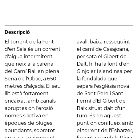
Descripció
El torrent de la Font
avall, baixa resseguint
d'en Sala és un corrent
el camí de Casajoana,
d'aigua intermitent
per sota el Gibert de
que neix a la carena
Dalt, hi ha la font d'en
del Camí Ral, en plena
Ginjoler i s'endinsa per
Serra de l'Obac, a 650
la fondalada que
metres d'alçada. El seu
separa l'església nova
llit està fortament
de Sant Pere i Sant
encaixat, amb canals
Fermí d'El Gibert de
abruptes on l'erosió
Baix situat dalt d'un
només s'activa en
turó. És en aquest
èpoques de pluges
punt on conflueix amb
abundants, sobretot
el torrent de l'Esbarzer,
en el seu naixement i
fonent-se amb la Riera