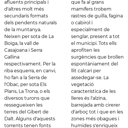
afluents principals i
que fa al grans
d'altres molt més
mamífers trobem
secundaris formats
rastres de guilla, fagina
dels pendents naturals
o cabirol i
de la muntanya.
especialment de
Neixen per sota de La
senglar, present a tot
Boïga, la vall de
el municipi. Tots ells
Casajoana i Serra
aprofiten les
Gallina
surgències que brollen
respectivament. Per la
espontàniament del
riba esquerra, en canvi,
llit calcari per
ho fan a la Serra de
assedegar-se. La
l'Obac, per sota Els
vegetació
Plans, La Trona, o els
característica de les
diversos turons que
lleres és l'alzina,
ressegueixen les
barrejada amb cirerer
terres del Gibert de
d'arboç tot i que en les
Dalt. Alguns d'aquests
zones més obagues i
torrents tenen fonts
humides s'enriqueix