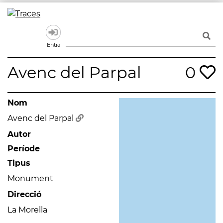
Skip
to
Traces
Un mapa de la memòria obert a tothom
content
Entra
Avenc del Parpal
0
Nom
Avenc del Parpal
Autor
Període
Tipus
Monument
Direcció
La Morella