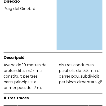
Direcció
Puig del Ginebró
Descripció
Avenc de 19 metres de
els tres conductes
profunditat màxima
paral·lels, de -5,5 m; i el
constituït per tres
darrer pou, subdividit
parts principals: el
per blocs cimentats.
primer pou, de -7 m;
Altres traces