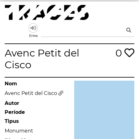
Skip
to
content
Traces
Un mapa de la memòria obert a tothom
Entra
Avenc Petit del
0
Cisco
Nom
Avenc Petit del Cisco
Autor
Període
Tipus
Monument