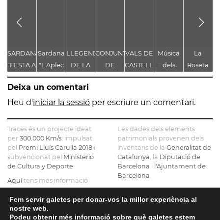
SARDANA
Sardana
LLEGENDA
CONJUNT
VALS DE
Música
La
"FESTA A
"L'Aplec
DE LA
DE
CASTELLET
dels
Roseta
g
CASTELLET"
d'Artés"
TROBALLA
LLEGENDES
Pastorets
de
de
Deixa un comentari
DE LA
VINCULADES
Gironella
MARE
AL CAMÍ
o de
Heu d'
iniciar la sessió
per escriure un comentari.
DE DÉU
RAL
com a
DE
Castellbell
Traces és un projecte ideat
Les dades dels elements
CASTELLET
fem
per
300.000 Km/s
, impulsat
patrimonials provenen dels
pel
Premi Lluís Carulla 2018
i
inventaris de la
Generalitat de
borbons
subvencionat pel
Ministerio
Catalunya
, la
Diputació de
a la
de Cultura y Deporte
.
Barcelona
i
l'Ajuntament de
graella
Barcelona
.
Aquí
tens més informació
sobre el projecte
El mapa base ha estat
realitzat amb dades de la
Fem servir galetes per donar-vos la millor experiència al
Si ens vols contactar pots fer-
nostre web.
Direcció General del Cadastre
ho a
info@tracesmap.org
Podeu obtenir més informació sobre què galetes estem
, l'
Institut Cartogràfic i