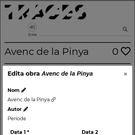
Skip
to
content
Traces
Un mapa de la memòria obert a tothom
Entra
Avenc de la Pinya
0
Nom
×
Edita obra
Avenc de la Pinya
Avenc de la Pinya
Autor
Nom
Període
Avenc de la Pinya
Tipus
Autor
Monument
Període
Direcció
Data 1
*
Data 2
Puig Verdeguer