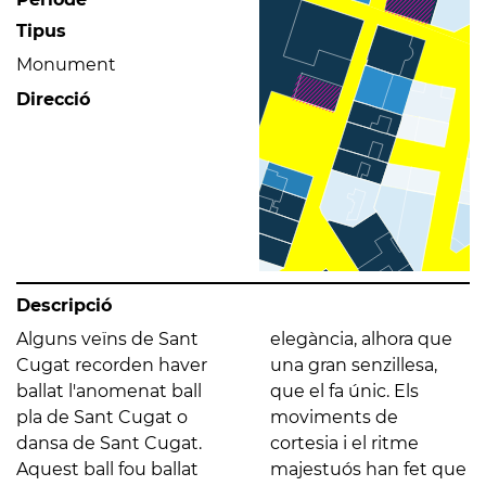
Tipus
Monument
Direcció
Descripció
Alguns veïns de Sant
elegància, alhora que
Cugat recorden haver
una gran senzillesa,
ballat l'anomenat ball
que el fa únic. Els
pla de Sant Cugat o
moviments de
dansa de Sant Cugat.
cortesia i el ritme
Aquest ball fou ballat
majestuós han fet que