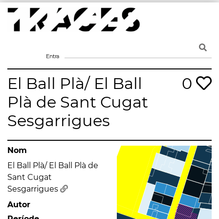
Skip
to
content
Traces
Un mapa de la memòria obert a tothom
Entra
El Ball Plà/ El Ball
0
Plà de Sant Cugat
Sesgarrigues
Nom
El Ball Plà/ El Ball Plà de
Sant Cugat
Sesgarrigues
Autor
Període