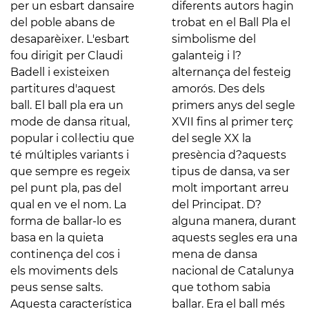
per un esbart dansaire
diferents autors hagin
del poble abans de
trobat en el Ball Pla el
desaparèixer. L'esbart
simbolisme del
fou dirigit per Claudi
galanteig i l?
Badell i existeixen
alternança del festeig
partitures d'aquest
amorós. Des dels
ball. El ball pla era un
primers anys del segle
mode de dansa ritual,
XVII fins al primer terç
popular i col·lectiu que
del segle XX la
té múltiples variants i
presència d?aquests
que sempre es regeix
tipus de dansa, va ser
pel punt pla, pas del
molt important arreu
qual en ve el nom. La
del Principat. D?
forma de ballar-lo es
alguna manera, durant
basa en la quieta
aquests segles era una
continença del cos i
mena de dansa
els moviments dels
nacional de Catalunya
peus sense salts.
que tothom sabia
Aquesta característica
ballar. Era el ball més