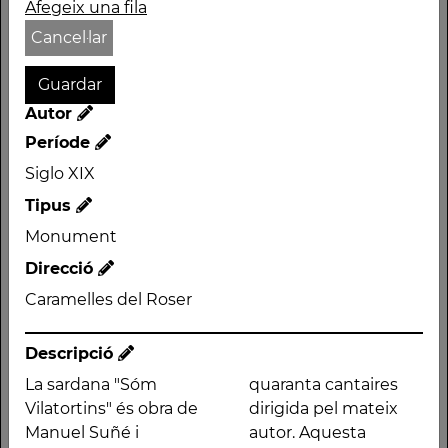
Afegeix una fila
Autor
Cancel·lar
Període
Siglo XIX
Tipus
Autor
Període
Monument
Siglo XIX
Direcció
Tipus
Caramelles del Roser
Monument
Direcció
Caramelles del Roser
Descripció
Descripció
La sardana "Sóm
quaranta cantaires
Vilatortins" és obra de
dirigida pel mateix
La sardana "Sóm
quaranta cantaires
Manuel Suñé i
autor. Aquesta
Vilatortins" és obra de
dirigida pel mateix