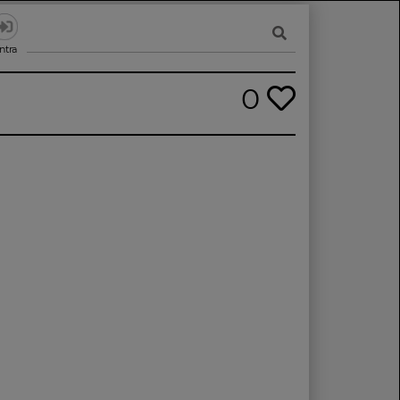
ntra
0