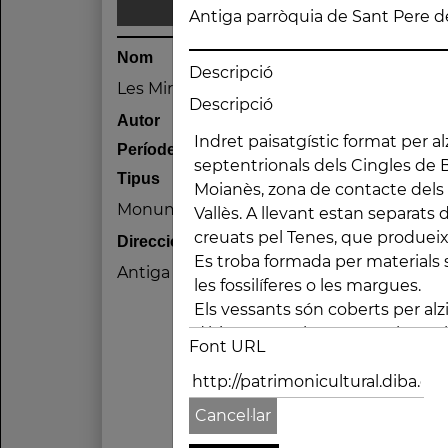
Antiga parròquia de Sant Pere d
Nom
Descripció
Les Mirones
Descripció
Autor
Període
Tipus
Monument
Direcció
Antiga parròquia de Sant Pere de Vallde
Font URL
Cancel·lar