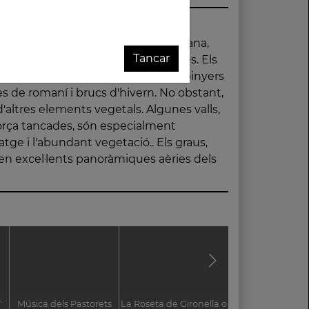
Tancar
T
Música dels Pastorets
La Roseta de Gironella o
Les gallines del 