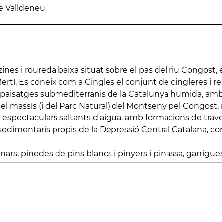
e Valldeneu
neu