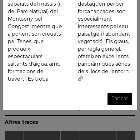
submediterranis de la
també trobem
separats del massís (i
destaquen per ser
Catalunya humida,
mostres d'altres
del Parc Natural) del
força tancades, són
amb els ambients
elements vegetals.
Montseny pel
especialment
mediterranis del Vallès.
Algunes valls, que
Congost, mentre que
interessants pel seu
A llevant estan
destaquen per ser
a ponent són creuats
paisatge i l'abundant
separats del massís (i
força tancades, són
pel Tenes, que
vegetació.. Els graus,
del Parc Natural) del
especialment
produeix
per regla general,
Montseny pel
interessants pel seu
espectaculars
ofereixen excel·lents
Congost, mentre que
paisatge i l'abundant
saltants d'aigua, amb
panoràmiques aèries
a ponent són creuats
vegetació.. Els graus,
formacions de
dels llocs de l'entorn.
pel Tenes, que
per regla general,
travertí. Es troba
produeix
ofereixen excel·lents
espectaculars saltants
panoràmiques aèries
Tancar
d'aigua, amb
dels llocs de l'entorn.
formacions de travertí.
Altres traces