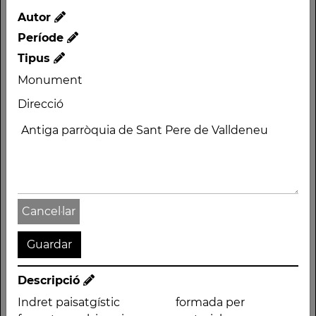
Autor
Període
Tipus
Monument
Nom
Direcció
Les Mirones
Autor
Període
Tipus
Monument
Cancel·lar
Direcció
Antiga parròquia de
Sant Pere de Valldeneu
Descripció
Indret paisatgístic
formada per