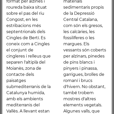
format per alzines i
materials
roureda baixa situat
sedimentaris propis
sobre el pas del riu
de la Depressió
Congost, en les
Central Catalana,
Descripció
estribacions més
com són els gresos,
Indret paisatgístic
Es troba formada per
septentrionals dels
les calcàries, les
format per alzines i
materials sedimentaris
Cingles de Bertí. Es
fossilíferes o les
roureda baixa situat
propis de la Depressió
coneix com a Cingles
margues. Els
sobre el pas del riu
Central Catalana, com
el conjunt de
vessants són coberts
Congost, en les
són els gresos, les
cingleres i relleus que
per alzinars, pinedes
estribacions més
calcàries, les fossilíferes
separen l'altiplà del
de pins blancs i
septentrionals dels
o les margues. Els
Moianès, zona de
pinyers i pinassa,
Cingles de Bertí. Es
vessants són coberts
contacte dels
garrigues, brolles de
coneix com a Cingles
per alzinars, pinedes
paisatges
romaní i brucs
el conjunt de cingleres
de pins blancs i
submediterranis de la
d'hivern. No obstant,
i relleus que separen
pinyers i pinassa,
Catalunya humida,
també trobem
l'altiplà del Moianès,
garrigues, brolles de
amb els ambients
mostres d'altres
zona de contacte dels
romaní i brucs
mediterranis del
elements vegetals.
paisatges
d'hivern. No obstant,
Vallès. A llevant estan
Algunes valls, que