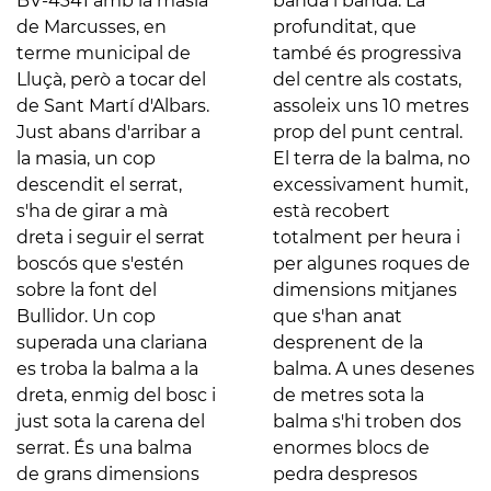
BV-4341 amb la masia
banda i banda. La
de Marcusses, en
profunditat, que
terme municipal de
també és progressiva
Lluçà, però a tocar del
del centre als costats,
de Sant Martí d'Albars.
assoleix uns 10 metres
Just abans d'arribar a
prop del punt central.
la masia, un cop
El terra de la balma, no
descendit el serrat,
excessivament humit,
s'ha de girar a mà
està recobert
dreta i seguir el serrat
totalment per heura i
boscós que s'estén
per algunes roques de
sobre la font del
dimensions mitjanes
Bullidor. Un cop
que s'han anat
superada una clariana
desprenent de la
es troba la balma a la
balma. A unes desenes
dreta, enmig del bosc i
de metres sota la
just sota la carena del
balma s'hi troben dos
serrat. És una balma
enormes blocs de
de grans dimensions
pedra despresos