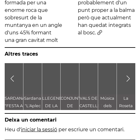
formada per una
probablement d'un
enorme roca que
punt proper a la balma
sobresurt de la
però que actualment
muntanya en un angle
han quedat integrats
d'uns 45% formant
al bosc.
una gran cavitat molt
Altres traces
SARDANA
Sardana
LLEGENDA
CONJUNT
VALS DE
Música
La
"FESTA A
"L'Aplec
DE LA
DE
CASTELLET
dels
Roseta
g
CASTELLET"
d'Artés"
TROBALLA
LLEGENDES
Pastorets
de
de
Deixa un comentari
DE LA
VINCULADES
Gironella
MARE
AL CAMÍ
o de
Heu d'
iniciar la sessió
per escriure un comentari.
DE DÉU
RAL
com a