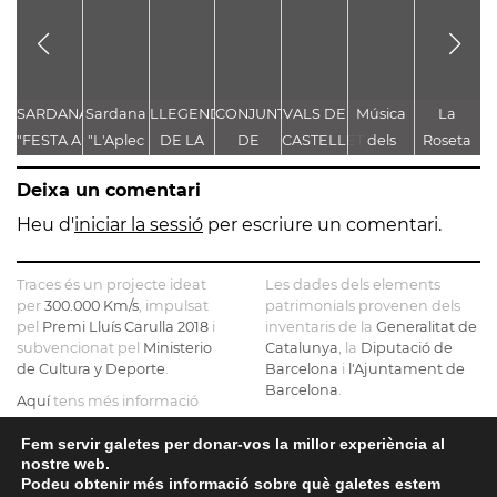
SARDANA
Sardana
LLEGENDA
CONJUNT
VALS DE
Música
La
"FESTA A
"L'Aplec
DE LA
DE
CASTELLET
dels
Roseta
g
CASTELLET"
d'Artés"
TROBALLA
LLEGENDES
Pastorets
de
de
Deixa un comentari
DE LA
VINCULADES
Gironella
MARE
AL CAMÍ
o de
Heu d'
iniciar la sessió
per escriure un comentari.
DE DÉU
RAL
com a
DE
Castellbell
Traces és un projecte ideat
Les dades dels elements
CASTELLET
fem
per
300.000 Km/s
, impulsat
patrimonials provenen dels
pel
Premi Lluís Carulla 2018
i
inventaris de la
Generalitat de
borbons
subvencionat pel
Ministerio
Catalunya
, la
Diputació de
a la
de Cultura y Deporte
.
Barcelona
i
l'Ajuntament de
graella
Barcelona
.
Aquí
tens més informació
sobre el projecte
El mapa base ha estat
realitzat amb dades de la
Fem servir galetes per donar-vos la millor experiència al
Si ens vols contactar pots fer-
nostre web.
Direcció General del Cadastre
ho a
info@tracesmap.org
Podeu obtenir més informació sobre què galetes estem
, l'
Institut Cartogràfic i