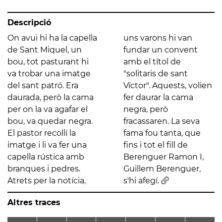
Descripció
On avui hi ha la capella
uns varons hi van
de Sant Miquel, un
fundar un convent
bou, tot pasturant hi
amb el títol de
va trobar una imatge
"solitaris de sant
del sant patró. Era
Víctor". Aquests, volien
daurada, però la cama
fer daurar la cama
per on la va agafar el
negra, però
bou, va quedar negra.
fracassaren. La seva
El pastor recollí la
fama fou tanta, que
imatge i li va fer una
fins i tot el fill de
capella rústica amb
Berenguer Ramon I,
branques i pedres.
Guillem Berenguer,
Atrets per la notícia,
s'hi afegí.
Altres traces