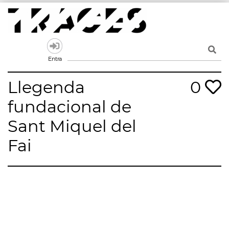
Skip
to
content
Traces
Un mapa de la memòria obert a tothom
Entra
Llegenda
0
fundacional de
Sant Miquel del
Fai