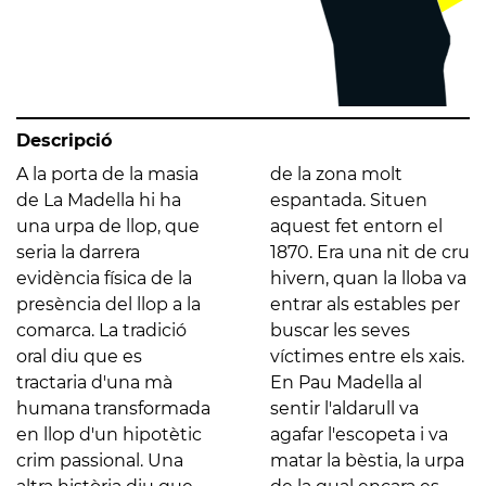
Descripció
A la porta de la masia
de la zona molt
de La Madella hi ha
espantada. Situen
una urpa de llop, que
aquest fet entorn el
seria la darrera
1870. Era una nit de cru
evidència física de la
hivern, quan la lloba va
presència del llop a la
entrar als estables per
comarca. La tradició
buscar les seves
oral diu que es
víctimes entre els xais.
tractaria d'una mà
En Pau Madella al
humana transformada
sentir l'aldarull va
en llop d'un hipotètic
agafar l'escopeta i va
crim passional. Una
matar la bèstia, la urpa