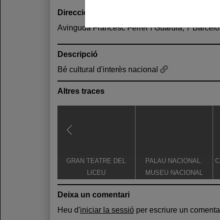
Direcció
Avinguda Francesc Ferrer i Guàrdia, 7 Barcel
Descripció
Bé cultural d'interès nacional
Altres traces
GRAN TEATRE DEL
PALAU NACIONAL.
C
LICEU
MUSEU NACIONAL
D'ART DE CATALUNYA
Deixa un comentari
Heu d'
iniciar la sessió
per escriure un comentar