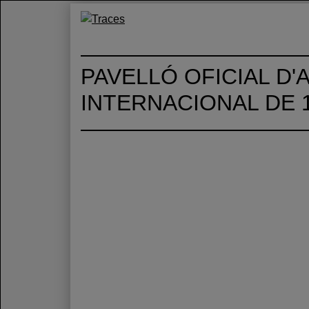
Skip
to
Traces
Un mapa de la memòria obert a tothom
content
PAVELLÓ OFICIAL D'
INTERNACIONAL DE 1