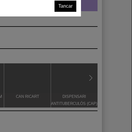
Tancar
M
CAN RICART
DISPENSARI
CASA TOSQUE
ANTITUBERCULÓS (CAP)