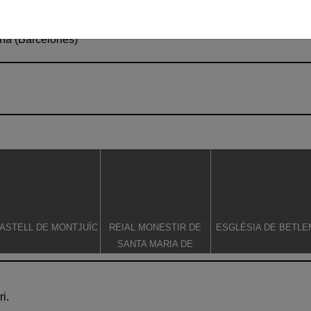
ona (Barcelonès)
ASTELL DE MONTJUÏC
REIAL MONESTIR DE
ESGLÉSIA DE BETLE
SANTA MARIA DE
PEDRALBES
i.