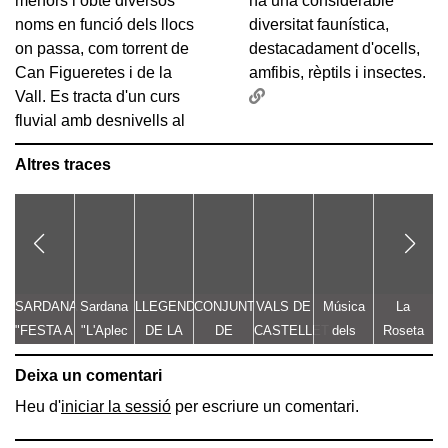
menors i obté diversos
ha una considerable
noms en funció dels llocs
diversitat faunística,
on passa, com torrent de
destacadament d'ocells,
Can Figueretes i de la
amfibis, rèptils i insectes.
Vall. Es tracta d'un curs
fluvial amb desnivells al
Altres traces
SARDANA
Sardana
LLEGENDA
CONJUNT
VALS DE
Música
La
"FESTA A
"L'Aplec
DE LA
DE
CASTELLET
dels
Roseta
g
CASTELLET"
d'Artés"
TROBALLA
LLEGENDES
Pastorets
de
de
Deixa un comentari
DE LA
VINCULADES
Gironella
MARE
AL CAMÍ
o de com
Heu d'
iniciar la sessió
per escriure un comentari.
DE DÉU
RAL
a