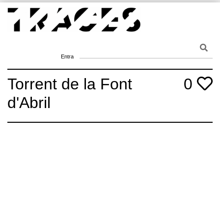
Skip
to
content
Traces
Un mapa de la memòria obert a tothom
Entra
Torrent de la Font
0
d'Abril