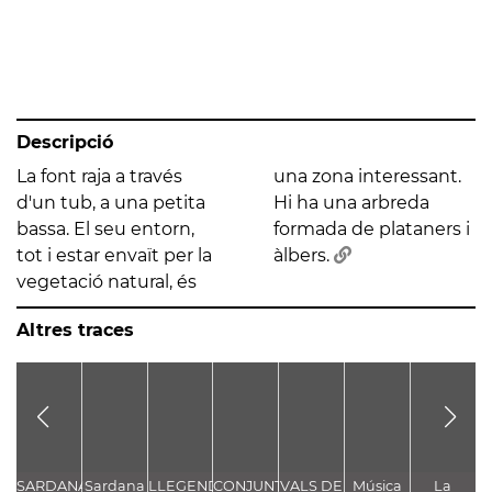
Descripció
La font raja a través
una zona interessant.
d'un tub, a una petita
Hi ha una arbreda
bassa. El seu entorn,
formada de plataners i
tot i estar envaït per la
àlbers.
vegetació natural, és
Altres traces
SARDANA
Sardana
LLEGENDA
CONJUNT
VALS DE
Música
La