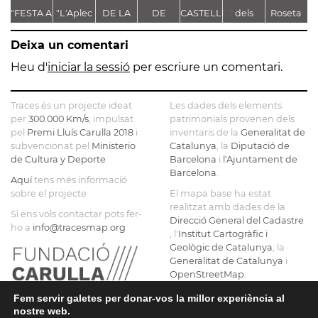
"FESTA A
"L'Aplec
DE LA
DE
CASTELLET
dels
Roseta
g
CASTELLET"
d'Artés"
TROBALLA
LLEGENDES
Pastorets
de
de
Deixa un comentari
DE LA
VINCULADES
Gironella
MARE
AL CAMÍ
o de
Heu d'
iniciar la sessió
per escriure un comentari.
DE DÉU
RAL
com a
DE
Castellbell
Traces és un projecte ideat
Les dades dels elements
CASTELLET
fem
per
300.000 Km/s
, impulsat
patrimonials provenen dels
pel
Premi Lluís Carulla 2018
i
inventaris de la
Generalitat de
borbons
subvencionat pel
Ministerio
Catalunya
, la
Diputació de
a la
de Cultura y Deporte
.
Barcelona
i
l'Ajuntament de
graella
Barcelona
.
Aquí
tens més informació
sobre el projecte
El mapa base ha estat
realitzat amb dades de la
Si ens vols contactar pots fer-
Direcció General del Cadastre
ho a
info@tracesmap.org
, l'
Institut Cartogràfic i
Geològic de Catalunya
, la
Generalitat de Catalunya
i
OpenStreetMap
.
Fem servir galetes per donar-vos la millor experiència al
nostre web.