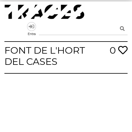
Skip
to
content
Traces
Un mapa de la memòria obert a tothom
Entra
FONT DE L'HORT
0
DEL CASES