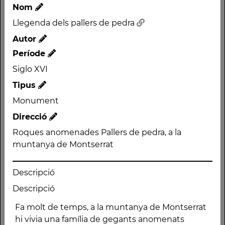
Nom
Llegenda dels pallers de pedra
Autor
Període
Siglo XVI
Nom
Tipus
Llegenda dels pallers de
Monument
pedra
Direcció
Autor
Roques anomenades Pallers de pedra, a la
Període
muntanya de Montserrat
Siglo XVI
Tipus
Descripció
Monument
Descripció
Direcció
Roques anomenades