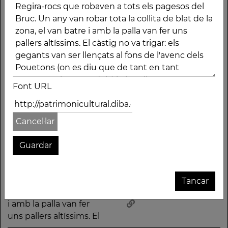
Pallers de pedra, a la
muntanya de
Montserrat
Descripció
Fa molt de temps, a la
càstig no va trigar: els
Font URL
muntanya de
gegants van ser
Montserrat hi vivia una
llençats al fons de
família de gegants
l'avenc dels Pouetons
Cancel·lar
anomenats Regira-
(on es diu que de tant
rocs que robaven a
en tant ressonen els
tots els pagesos del
seus udols) i els pallers
Bruc. Un any van robar
van ser convertits en
tota la collita de blat
pedra, tal com es
Tancar
de la zona, el van batre
poden veure avui dia.
i amb la palla van fer
uns pallers altíssims. El