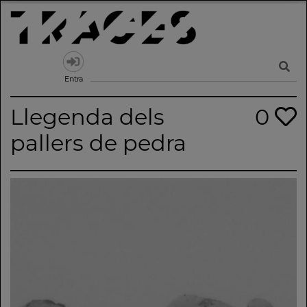
Skip
to
content
Traces
Un mapa de la memòria obert a tothom
Entra
Llegenda dels
0
pallers de pedra