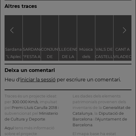
Altres traces
Sardana
SARDANA
CONJUNT
LLEGENDA
Música
VALS DE
CANT A
S
"L'Aplec
"FESTA A
DE
DE LA
dels
CASTELLET
VILADECA
d'Artés"
CASTELLET"
LLEGENDES
TROBALLA
Pastorets
Deixa un comentari
VINCULADES
DE LA
AL CAMÍ
MARE
d
Heu d'
iniciar la sessió
per escriure un comentari.
RAL
DE DÉU
DE
Traces és un projecte ideat
Les dades dels elements
CASTELLET
per
300.000 Km/s
, impulsat
patrimonials provenen dels
pel
Premi Lluís Carulla 2018
i
inventaris de la
Generalitat de
subvencionat pel
Ministerio
Catalunya
, la
Diputació de
de Cultura y Deporte
.
Barcelona
i
l'Ajuntament de
Barcelona
.
Aquí
tens més informació
sobre el projecte
El mapa base ha estat