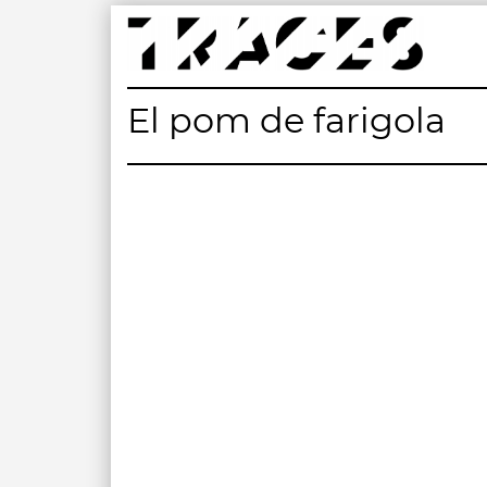
Skip
to
content
Traces
Un mapa de la memòria obert a tothom
El pom de farigola