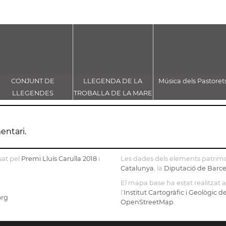
CONJUNT DE
LLEGENDA DE LA
Música dels Pastoret
LLEGENDES
TROBALLA DE LA MARE
VINCULADES AL CAMÍ
DE DÉU DE CASTELLET
RAL
entari.
sat pel
Premi Lluís Carulla 2018
i
Les dades dels elements patrimo
Catalunya
, la
Diputació de Barc
El mapa base ha estat realitzat
l'
Institut Cartogràfic i Geològic 
org
OpenStreetMap
.