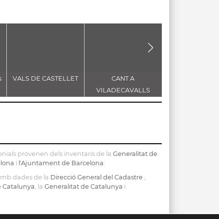
s
VALS DE CASTELLET
CANT A
Sardana "La F
VILADECAVALLS
Major" d'Enric M
nials provenen dels inventaris de la
Generalitat de
elona
i
l'Ajuntament de Barcelona
.
 amb dades de la
Direcció General del Cadastre
,
de Catalunya
, la
Generalitat de Catalunya
i