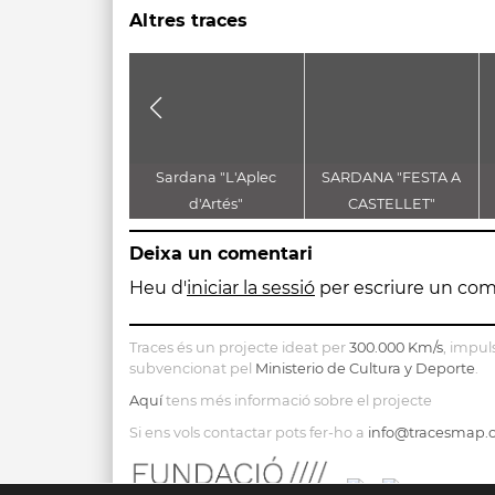
Altres traces
Sardana "L'Aplec
SARDANA "FESTA A
d'Artés"
CASTELLET"
Deixa un comentari
Heu d'
iniciar la sessió
per escriure un com
Traces és un projecte ideat per
300.000 Km/s
, impul
subvencionat pel
Ministerio de Cultura y Deporte
.
Aquí
tens més informació sobre el projecte
Si ens vols contactar pots fer-ho a
info@tracesmap.