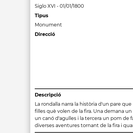
Siglo XVI - 01/01/1800
Tipus
Monument
Direcció
Descripció
La rondalla narra la història d'un pare qu
ha oblidat què havien demanat les fill
filles què volen de la fira. Una demana un 
escolten la rondalla. El públic repeteix le
un canó d'agulles i la tercera un pom de fa
fins que s'arriba a la tercera: quan algú diu "Un 
diverses aventures tornant de la fira i qu