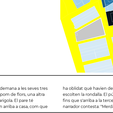
e demana a les seves tres
es, ho pregunta als qui
pom de flors, una altra
s peticions de les noies
rigola. El pare té
pom de farigola", el
an arriba a casa, com que
narrador contesta: "Merda