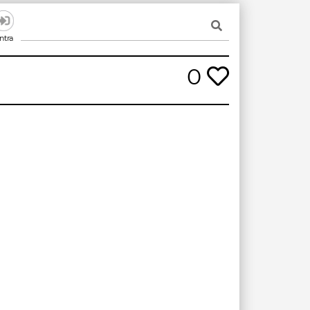
ntra
0