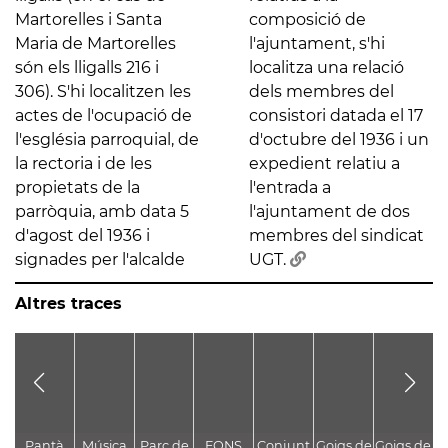
Martorelles i Santa
composició de
Maria de Martorelles
l'ajuntament, s'hi
són els lligalls 216 i
localitza una relació
306). S'hi localitzen les
dels membres del
actes de l'ocupació de
consistori datada el 17
l'església parroquial, de
d'octubre del 1936 i un
la rectoria i de les
expedient relatiu a
propietats de la
l'entrada a
parròquia, amb data 5
l'ajuntament de dos
d'agost del 1936 i
membres del sindicat
signades per l'alcalde
UGT.
Altres traces
Pantà
Música
Parc de
FONS
Conjunt
Goigs de
Goigs de
A