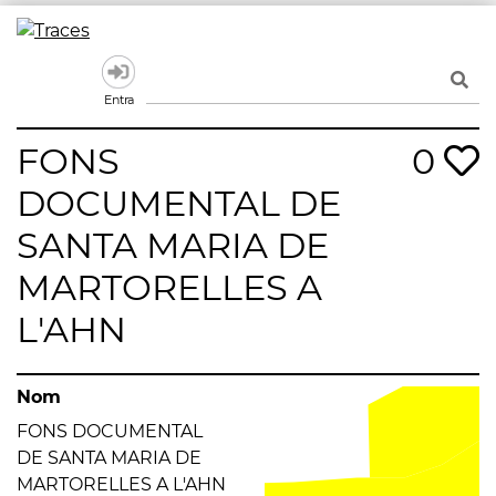
Skip
to
Traces
Un mapa de la memòria obert a tothom
content
Entra
FONS
0
DOCUMENTAL DE
SANTA MARIA DE
MARTORELLES A
L'AHN
Nom
FONS DOCUMENTAL
DE SANTA MARIA DE
MARTORELLES A L'AHN