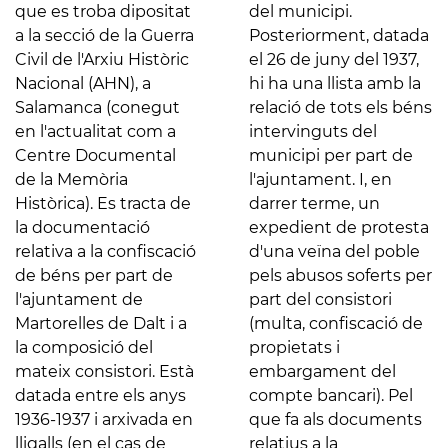
que es troba dipositat
del municipi.
a la secció de la Guerra
Posteriorment, datada
Civil de l'Arxiu Històric
el 26 de juny del 1937,
Nacional (AHN), a
hi ha una llista amb la
Salamanca (conegut
relació de tots els béns
en l'actualitat com a
intervinguts del
Centre Documental
municipi per part de
de la Memòria
l'ajuntament. I, en
Històrica). Es tracta de
darrer terme, un
la documentació
expedient de protesta
relativa a la confiscació
d'una veïna del poble
de béns per part de
pels abusos soferts per
l'ajuntament de
part del consistori
Martorelles de Dalt i a
(multa, confiscació de
la composició del
propietats i
mateix consistori. Està
embargament del
datada entre els anys
compte bancari). Pel
1936-1937 i arxivada en
que fa als documents
lligalls (en el cas de
relatius a la