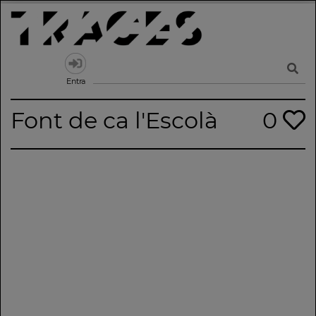
Skip
to
content
Traces
Un mapa de la memòria obert a tothom
Entra
Font de ca l'Escolà
0