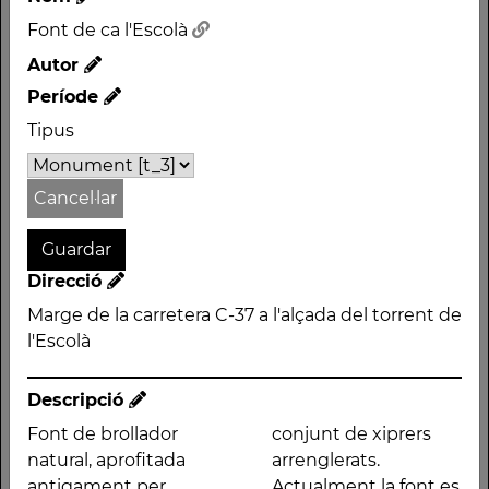
Font de ca l'Escolà
Autor
Període
Nom
Tipus
Font de ca l'Escolà
Autor
Cancel·lar
Període
Tipus
Direcció
Monument
Marge de la carretera C-37 a l'alçada del torrent de
Direcció
l'Escolà
Marge de la carretera C-
37 a l'alçada del torrent
Descripció
de l'Escolà
Font de brollador
conjunt de xiprers
natural, aprofitada
arrenglerats.
antigament per
Actualment la font es