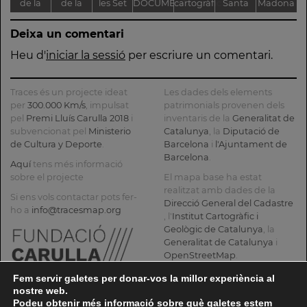
de la
de la
les Set
DOCUMENTAL
cartogràfic
Santa
Madona
Font
Passió
Fonts
DE LA
i
Maria de
bruna
G
Deixa un comentari
Groga
DIPUTACIÓ
documental
Montserrat
de
DE
de la
Montserrat
T
Heu d'
iniciar la sessió
per escriure un comentari.
BARCELONA
Batalla
Mu
dels
Traces és un projecte ideat
Les dades dels elements
Prats de
C
per
300.000 Km/s
, impulsat
patrimonials provenen dels
pel
Premi Lluís Carulla 2018
i
inventaris de la
Rei al
Generalitat de
subvencionat pel
Ministerio
Catalunya
, la
Diputació de
Museu
de Cultura y Deporte
.
Barcelona
i
l'Ajuntament de
Municipal
Barcelona
.
Aquí
tens més informació
Josep
sobre el projecte
El mapa base ha estat
Castellà
realitzat amb dades de la
Si ens vols contactar pots fer-
Direcció General del Cadastre
ho a
info@tracesmap.org
, l'
Institut Cartogràfic i
Geològic de Catalunya
, la
Generalitat de Catalunya
i
OpenStreetMap
.
Fem servir galetes per donar-vos la millor experiència al
nostre web.
Podeu obtenir més informació sobre què galetes estem