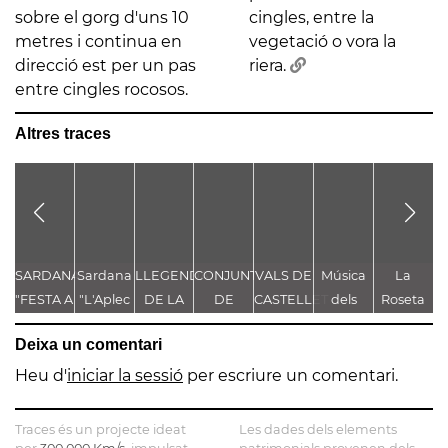
sobre el gorg d'uns 10
cingles, entre la
metres i continua en
vegetació o vora la
direcció est per un pas
riera.
entre cingles rocosos.
Altres traces
SARDANA
Sardana
LLEGENDA
CONJUNT
VALS DE
Música
La
"FESTA A
"L'Aplec
DE LA
DE
CASTELLET
dels
Roseta
g
CASTELLET"
d'Artés"
TROBALLA
LLEGENDES
Pastorets
de
de
Deixa un comentari
DE LA
VINCULADES
Gironella
MARE
AL CAMÍ
o de
Heu d'
iniciar la sessió
per escriure un comentari.
DE DÉU
RAL
com a
DE
Castellbell
Traces és un projecte ideat
Les dades dels elements
CASTELLET
fem