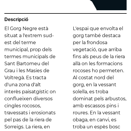
Descripció
El Gorg Negre està
L'espai que envolta el
situat a l'extrem sud-
gorg també destaca
est del terme
per la frondosa
municipal, prop dels
vegetació, que arriba
termes municipals de
fins als peus de la riera
Sant Bartomeu del
allà on les formacions
Grau i les Masies de
rocoses ho permeten.
Voltregà. Es tracta
Al costat nord del
d'una zona d'alt
gorg, en la vessant
interès paisatgístic on
solella, es troba
conflueixen diversos
dominat pels arbustos,
cingles rocosos,
amb escassos pins i
travessats i erosionats
roures. En la vessant
pel pas de la riera de
obaga, en canvi, es
Sorreigs. La riera, en
troba un espès bosc