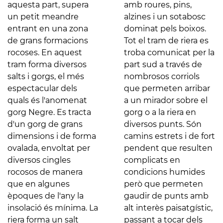
aquesta part, supera
amb roures, pins,
un petit meandre
alzines i un sotabosc
entrant en una zona
dominat pels boixos.
de grans formacions
Tot el tram de riera es
rocoses. En aquest
troba comunicat per la
tram forma diversos
part sud a través de
salts i gorgs, el més
nombrosos corriols
espectacular dels
que permeten arribar
quals és l'anomenat
a un mirador sobre el
gorg Negre. Es tracta
gorg o a la riera en
d'un gorg de grans
diversos punts. Són
dimensions i de forma
camins estrets i de fort
ovalada, envoltat per
pendent que resulten
diversos cingles
complicats en
rocosos de manera
condicions humides
que en algunes
però que permeten
èpoques de l'any la
gaudir de punts amb
insolació és mínima. La
alt interès paisatgístic,
riera forma un salt
passant a tocar dels