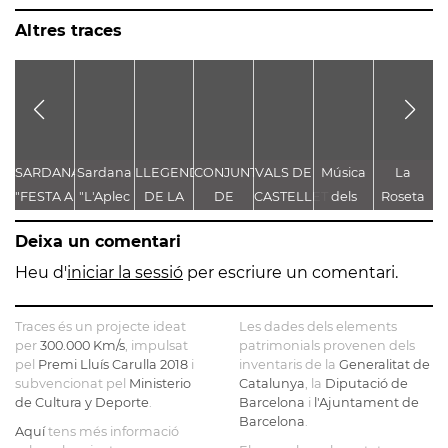
Altres traces
SARDANA
Sardana
LLEGENDA
CONJUNT
VALS DE
Música
La
"FESTA A
"L'Aplec
DE LA
DE
CASTELLET
dels
Roseta
g
CASTELLET"
d'Artés"
TROBALLA
LLEGENDES
Pastorets
de
de
Deixa un comentari
DE LA
VINCULADES
Gironella
MARE
AL CAMÍ
o de
Heu d'
iniciar la sessió
per escriure un comentari.
DE DÉU
RAL
com a
DE
Castellbell
Traces és un projecte ideat
Les dades dels elements
CASTELLET
fem
per
300.000 Km/s
, impulsat
patrimonials provenen dels
pel
Premi Lluís Carulla 2018
i
inventaris de la
Generalitat de
borbons
subvencionat pel
Ministerio
Catalunya
, la
Diputació de
a la
de Cultura y Deporte
.
Barcelona
i
l'Ajuntament de
graella
Barcelona
.
Aquí
tens més informació