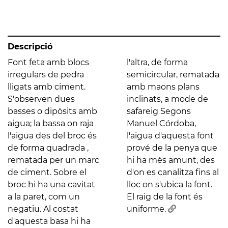
Descripció
Font feta amb blocs
l'altra, de forma
irregulars de pedra
semicircular, rematada
lligats amb ciment.
amb maons plans
S'observen dues
inclinats, a mode de
basses o dipòsits amb
safareig Segons
aigua; la bassa on raja
Manuel Córdoba,
l'aigua des del broc és
l'aigua d'aquesta font
de forma quadrada ,
prové de la penya que
rematada per un marc
hi ha més amunt, des
de ciment. Sobre el
d'on es canalitza fins al
broc hi ha una cavitat
lloc on s'ubica la font.
a la paret, com un
El raig de la font és
negatiu. Al costat
uniforme.
d'aquesta basa hi ha