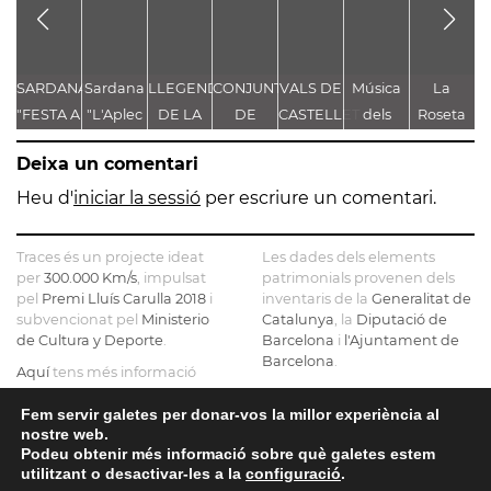
SARDANA
Sardana
LLEGENDA
CONJUNT
VALS DE
Música
La
"FESTA A
"L'Aplec
DE LA
DE
CASTELLET
dels
Roseta
g
CASTELLET"
d'Artés"
TROBALLA
LLEGENDES
Pastorets
de
de
Deixa un comentari
DE LA
VINCULADES
Gironella
MARE
AL CAMÍ
o de
Heu d'
iniciar la sessió
per escriure un comentari.
DE DÉU
RAL
com a
DE
Castellbell
Traces és un projecte ideat
Les dades dels elements
CASTELLET
fem
per
300.000 Km/s
, impulsat
patrimonials provenen dels
pel
Premi Lluís Carulla 2018
i
inventaris de la
Generalitat de
borbons
subvencionat pel
Ministerio
Catalunya
, la
Diputació de
a la
de Cultura y Deporte
.
Barcelona
i
l'Ajuntament de
graella
Barcelona
.
Aquí
tens més informació
sobre el projecte
El mapa base ha estat
realitzat amb dades de la
Fem servir galetes per donar-vos la millor experiència al
Si ens vols contactar pots fer-
nostre web.
Direcció General del Cadastre
ho a
info@tracesmap.org
Podeu obtenir més informació sobre què galetes estem
, l'
Institut Cartogràfic i
utilitzant o desactivar-les a la
configuració
.
Geològic de Catalunya
, la