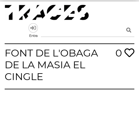
Skip
to
content
Traces
Un mapa de la memòria obert a tothom
Entra
FONT DE L'OBAGA
0
DE LA MASIA EL
CINGLE