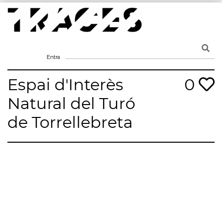
Skip
to
content
Traces
Un mapa de la memòria obert a tothom
Entra
Espai d'Interès
0
Natural del Turó
de Torrellebreta