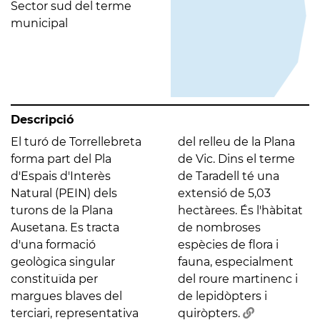
Sector sud del terme
municipal
Descripció
El turó de Torrellebreta
del relleu de la Plana
forma part del Pla
de Vic. Dins el terme
d'Espais d'Interès
de Taradell té una
Natural (PEIN) dels
extensió de 5,03
turons de la Plana
hectàrees. És l'hàbitat
Ausetana. Es tracta
de nombroses
d'una formació
espècies de flora i
geològica singular
fauna, especialment
constituïda per
del roure martinenc i
margues blaves del
de lepidòpters i
terciari, representativa
quiròpters.