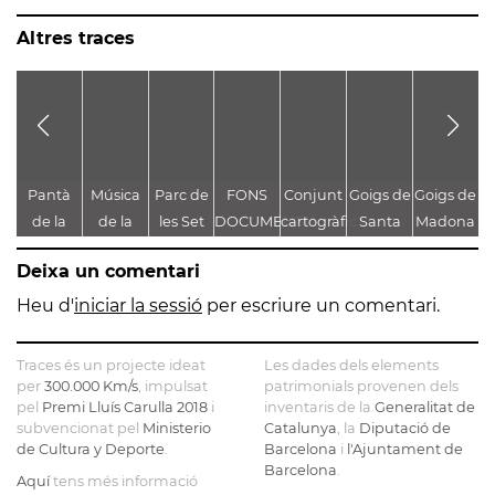
Altres traces
Pantà
Música
Parc de
FONS
Conjunt
Goigs de
Goigs de
A
de la
de la
les Set
DOCUMENTAL
cartogràfic
Santa
Madona
Font
Passió
Fonts
DE LA
i
Maria de
bruna
G
Deixa un comentari
Groga
DIPUTACIÓ
documental
Montserrat
de
DE
de la
Montserrat
T
Heu d'
iniciar la sessió
per escriure un comentari.
BARCELONA
Batalla
Mu
dels
Traces és un projecte ideat
Les dades dels elements
Prats de
C
per
300.000 Km/s
, impulsat
patrimonials provenen dels
pel
Premi Lluís Carulla 2018
i
inventaris de la
Rei al
Generalitat de
subvencionat pel
Ministerio
Catalunya
, la
Diputació de
Museu
de Cultura y Deporte
.
Barcelona
i
l'Ajuntament de
Municipal
Barcelona
.
Aquí
tens més informació
Josep