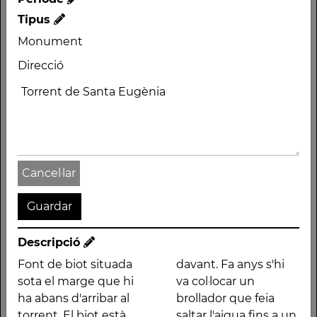
Tipus
Monument
Direcció
Nom
Font de Sant Quirze
Autor
Cancel·lar
Període
Tipus
Monument
Direcció
Descripció
Torrent de Santa
Font de biot situada
davant. Fa anys s'hi
Eugènia
sota el marge que hi
va col·locar un
ha abans d'arribar al
brollador que feia
torrent. El biot està
saltar l'aigua fins a un