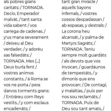
als pobres grans
tant gran miracle /
caritáts; / TORNADA.
aquells Sayons
Decio, Emperador
infernals, / vostres
malvát, / tant santa
cossos despadassan /
vida sabent / vos
ab espasas, y destrals: /
carrega de cadenas, /
La corona heu
y'us mana severament
alcansát, / y palma de
/ deixeu al Deu
Martyrs Sagráts; /
verdader, / y adoréu
TORNADA. Teníu
sas falsedáts; /
sempre molt guardáts
TORNADA. Mes [...]
/ als devots que vos
Deus burla fent /
invocan, / guardáunos
vostres animos
de tempestáts, / y
constants, / á Roma se
dimonis que ens
vos ne porta / pera
provocan: / De contagi,
darvos torments grans:
y malaltias, / puix per
/ Entráreu com Reys
nos sou reclamáts, /
vestits, / y com esclaus
TORNADA. Puix de
encadenáts; /
Deu sou tant amats, /