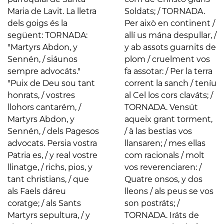
Maria de Lavit. La lletra
Soldats; / TORNADA.
dels goigs és la
Per això en continent /
següent: TORNADA:
allí us mána despullar, /
"Martyrs Abdon, y
y ab assots guarnits de
Sennén, / siáunos
plom / cruelment vos
sempre advocáts."
fa assotar: / Per la terra
"Puix de Deu sou tant
corrent la sanch / teníu
honrats, / vostres
al Cel los cors claváts; /
llohors cantarém, /
TORNADA. Vensút
Martyrs Abdon, y
aqueix grant torment,
Sennén, / dels Pagesos
/ à las bestias vos
advocats. Persia vostra
llansaren; / mes ellas
Patria es, / y real vostre
com racionals / molt
llinatge, / richs, pios, y
vos reverenciaren: /
tant christians, / que
Quatre onsos, y dos
als Faels dáreu
lleons / als peus se vos
coratge; / als Sants
son postráts; /
Martyrs sepultura, / y
TORNADA. Iráts de