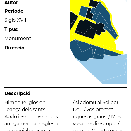
Autor
Període
Siglo XVIII
Tipus
Monument
Direcció
Descripció
Himne religiós en
/ si adoráu al Sol per
lloança dels sants
Deu / vos promét
Abdó i Senén, venerats
riquesas grans: / Mes
antigament a l'església
vosaltres li escopíu /
parroquial de Santa
com de Christo grans