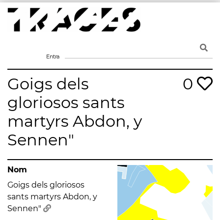
Skip
to
content
Traces
Un mapa de la memòria obert a tothom
Entra
Goigs dels
0
gloriosos sants
martyrs Abdon, y
Sennen"
Nom
Goigs dels gloriosos
sants martyrs Abdon, y
Sennen"