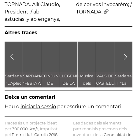
TORNADA. Allí Claudio,
de cor vos invocarém; /
President, / ab
TORNADA.
astucias, y ab enganys,
Altres traces
Sardana
SARDANA
CONJUNT
LLEGENDA
Música
VALS DE
Sardana
C
"L'Aplec
"FESTA A
DE
DE LA
dels
CASTELLET
"La
V
d'Artés"
CASTELLET"
LLEGENDES
TROBALLA
Pastorets
Festa
Deixa un comentari
VINCULADES
DE LA
Major"
AL CAMÍ
MARE
d'Enric
Heu d'
iniciar la sessió
per escriure un comentari.
RAL
DE DÉU
Morera
DE
Traces és un projecte ideat
Les dades dels elements
CASTELLET
per
300.000 Km/s
, impulsat
patrimonials provenen dels
pel
Premi Lluís Carulla 2018
i
inventaris de la
Generalitat de