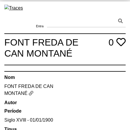
Skip
to
Traces
Un mapa de la memòria obert a tothom
content
Entra
FONT FREDA DE
0
CAN MONTANÉ
Nom
FONT FREDA DE CAN
MONTANÉ
Autor
Període
Siglo XVIII - 01/01/1900
Tipus