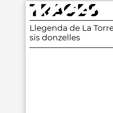
Skip
to
content
Traces
Un mapa de la memòria obert a tothom
Llegenda de La Torre
sis donzelles