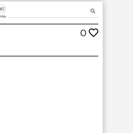
ntra
0