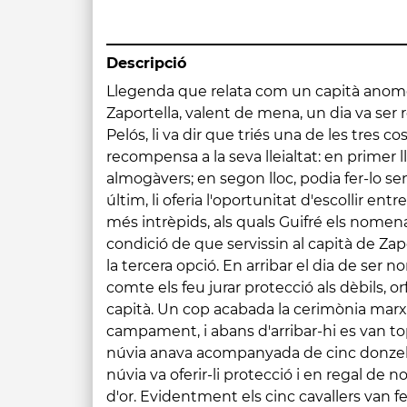
Descripció
Llegenda que relata com un capità anom
cavallers, oblidant el jurament van anar al poble
Zaportella, valent de mena, un dia va ser
donzelles i la núvia i les dugueren cap a
Pelós, li va dir que triés una de les tres coses que li oferia en
turó de Caldes. El marit desesperat que tenia coneixement de la
recompensa a la seva lleialtat: en primer ll
cinta d'or va córrer fins al capità Zaportella e
almogàvers; en segon lloc, podia fer-lo sen
passat. El capità aparegué en primer lloc, se
últim, li oferia l'oportunitat d'escollir entre
de la núvia i altres familiars de les donzelle
més intrèpids, als quals Guifré els nomena
fer deslligar a les donzelles i ordenà que p
condició de que servissin al capità de Zapo
sostre amb sis cordes. Després deman
la tercera opció. En arribar el dia de ser n
lligacames per fer-ne sis nusos corredisso
comte els feu jurar protecció als dèbils, or
cavallers. Malgrat la por, les donzelles va
capità. Un cop acabada la cerimònia marx
els perdonés la vida. Guillem però no les va voler
campament, i abans d'arribar-hi es van t
la sentencieu-ne dels cavallers demanà al 
núvia anava acompanyada de cinc donzelles.
clavar-se una espasa al pit per no ser
núvia va oferir-li protecció i en regal de n
malfactors. El capità acceptà la súplica. Un c
d'or. Evidentment els cinc cavallers van f
torre, quedà banyada per la sang. A partir d'