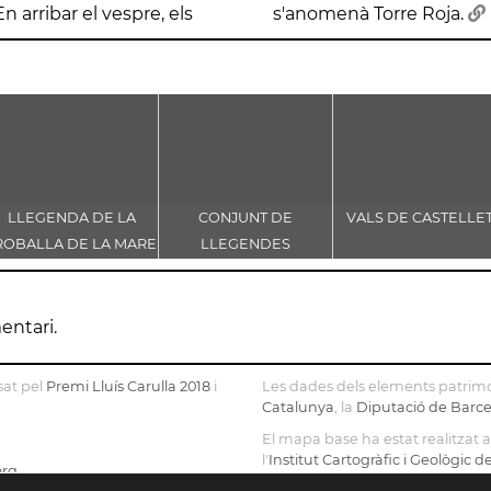
 arribar el vespre, els
s'anomenà Torre Roja.
LLEGENDA DE LA
CONJUNT DE
VALS DE CASTELLE
ROBALLA DE LA MARE
LLEGENDES
E DÉU DE CASTELLET
VINCULADES AL CAMÍ
RAL
entari.
sat pel
Premi Lluís Carulla 2018
i
Les dades dels elements patrimo
Catalunya
, la
Diputació de Barc
El mapa base ha estat realitzat
l'
Institut Cartogràfic i Geològic 
org
OpenStreetMap
.