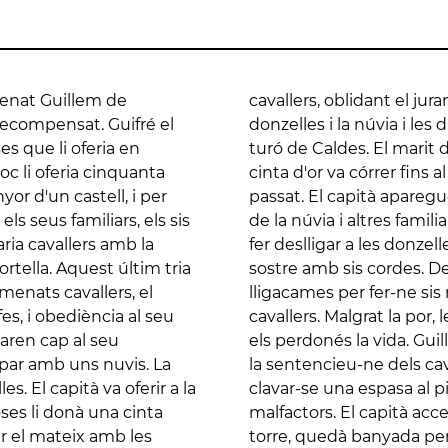
enat Guillem de
 i varen agafar les
 recompensat. Guifré el
 una Torre damunt d'un
oc li oferia cinquanta
xplicant-li el que havia
yor d'un castell, i per
guit del marit, el pare
 els seus familiars, els sis
s. En entrar a la torre, va
ria cavallers amb la
osessin sis ganxos al
rtella. Aquest últim tria
à a les donzelles les
omenats cavallers, el
s per penjar els sis
fes, i obediència al seu
n demanar al capità que
aren cap al seu
 escoltar i preparà
opar amb uns nuvis. La
capità que els permetés
 El capità va oferir a la
 penjats com uns vulgars
oses li donà una cinta
op morts, el terra de la
er el mateix amb les
aquell moment la torre