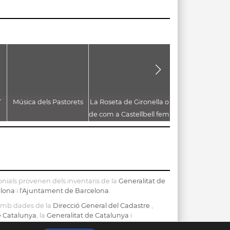
T
Música dels Pastorets
La Roseta de Gironella o
Les gallines del 
de com a Castellbell fem
borbons a la graella
nials provenen dels inventaris de la
Generalitat de
elona
i
l'Ajuntament de Barcelona
.
 amb dades de la
Direcció General del Cadastre
,
de Catalunya
, la
Generalitat de Catalunya
i