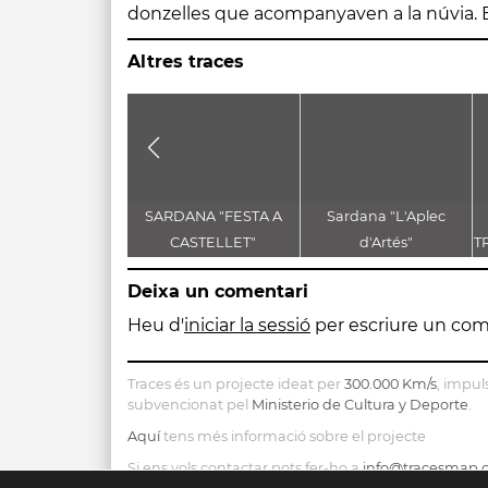
donzelles que acompanyaven a la núvia. En
Altres traces
SARDANA "FESTA A
Sardana "L'Aplec
CASTELLET"
d'Artés"
T
D
Deixa un comentari
Heu d'
iniciar la sessió
per escriure un com
Traces és un projecte ideat per
300.000 Km/s
, impul
subvencionat pel
Ministerio de Cultura y Deporte
.
Aquí
tens més informació sobre el projecte
Si ens vols contactar pots fer-ho a
info@tracesmap.