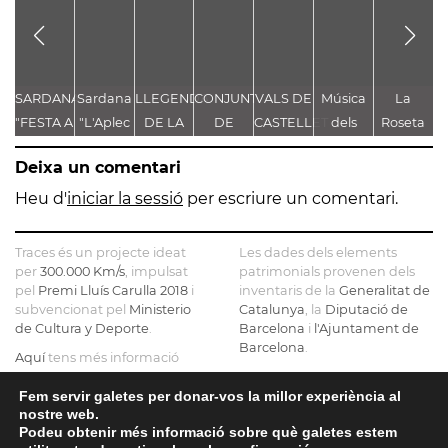
SARDANA
Sardana
LLEGENDA
CONJUNT
VALS DE
Música
La
"FESTA A
"L'Aplec
DE LA
DE
CASTELLET
dels
Roseta
g
CASTELLET"
d'Artés"
TROBALLA
LLEGENDES
Pastorets
de
de
Deixa un comentari
DE LA
VINCULADES
Gironella
MARE
AL CAMÍ
o de
Heu d'
iniciar la sessió
per escriure un comentari.
DE DÉU
RAL
com a
DE
Castellbell
Traces és un projecte ideat
Les dades dels elements
CASTELLET
fem
per
300.000 Km/s
, impulsat
patrimonials provenen dels
pel
Premi Lluís Carulla 2018
i
inventaris de la
Generalitat de
borbons
subvencionat pel
Ministerio
Catalunya
, la
Diputació de
a la
de Cultura y Deporte
.
Barcelona
i
l'Ajuntament de
graella
Barcelona
.
Aquí
tens més informació
sobre el projecte
El mapa base ha estat
realitzat amb dades de la
Fem servir galetes per donar-vos la millor experiència al
Si ens vols contactar pots fer-
nostre web.
Direcció General del Cadastre
ho a
info@tracesmap.org
Podeu obtenir més informació sobre què galetes estem
, l'
Institut Cartogràfic i