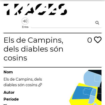
Skip
to
content
Traces
Un mapa de la memòria obert a tothom
Entra
Els de Campins,
0
dels diables són
cosins
Nom
Els de Campins, dels
diables són cosins
Autor
Període