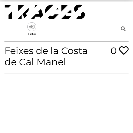
Skip
to
content
Traces
Un mapa de la memòria obert a tothom
Entra
Feixes de la Costa
0
de Cal Manel