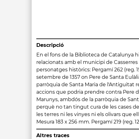
Descripció
En el fons de la Biblioteca de Catalunya 
gener de 1404 i on Pere Arnau de la Riber
relacionats amb el municipi de Casserres 
Cortines, rector de Sant Pau de Casser
personatges històrics: Pergamí 262 (reg. 15
beneficiat de Sant Andreu de Berga es pr
setembre de 1357 on Pere de Santa Eulàlia
sotsveguer de Berga i el Berguedà per
parròquia de Santa Maria de l'Antiguitat r
tancar una vinya que es troba en el lloc 
accions que podria prendre contra Pere d
propietat de Pere Arnau, que la té pel be
Marunys, ambdós de la parròquia de Sant 
Berga i que pagava 5 sous anuals al rector 
perquè no tan tingut cura de les cases de
de Perarnau, difunt. El sotsveguer li ho 
les terres ni les vinyes ni els olivars que el
Mesura 183 x 256 mm. Pergamí 219 (reg. 129
Altres traces