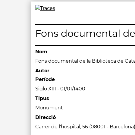
Skip
to
Traces
Un mapa de la memòria obert a tothom
content
Fons documental de 
Nom
Fons documental de la Biblioteca de Ca
Autor
Període
Siglo XIII - 01/01/1400
Tipus
Monument
Direcció
Carrer de l'hospital, 56 (08001 - Barcelona