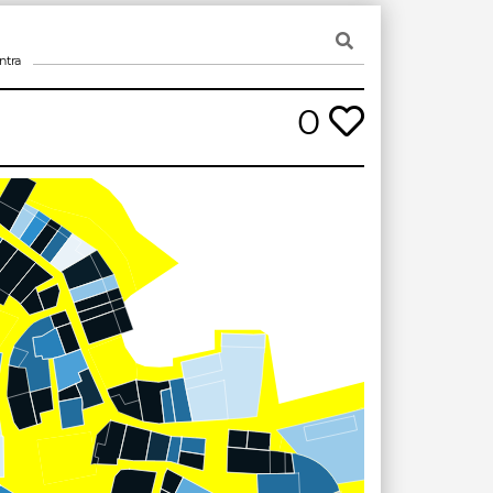
ntra
0