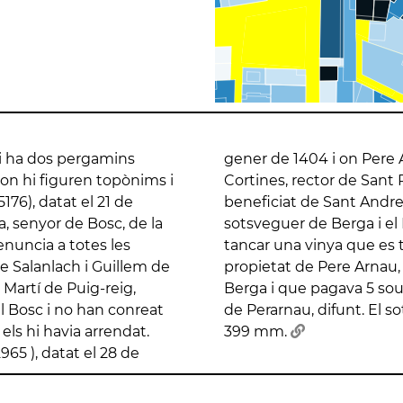
hi ha dos pergamins
a juntament amb Pere
on hi figuren topònims i
res i amb Pere Fàbrega,
176), datat el 21 de
esenten davant del
, senyor de Bosc, de la
 demanar-li que deixi
enuncia a totes les
dit "La Raboleda",
e Salanlach i Guillem de
nefici de Sant Andreu de
Martí de Puig-reig,
per l'ànima de Bernat
l Bosc i no han conreat
concedeix. Mesura 331 x
l els hi havia arrendat.
399 mm.
65 ), datat el 28 de