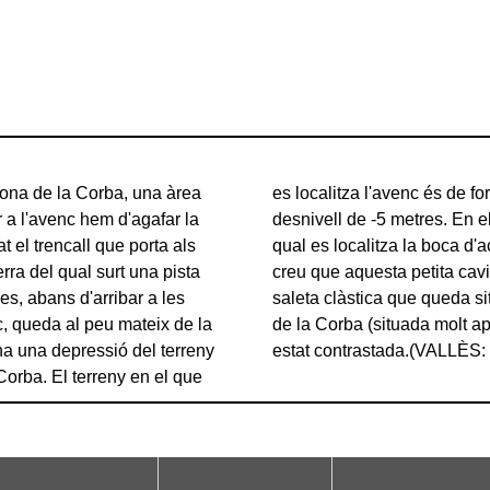
 zona de la Corba, una àrea
ats. La cavitat presenta un
ar a l'avenc hem d'agafar la
bservar un petit clot en el
 el trencall que porta als
 entrada enmig de blocs. Es
rra del qual surt una pista
pondre amb la cúpula de la
es, abans d'arribar a les
galeria inicial de la Bòfia
, queda al peu mateix de la
dada però de moment no ha
i ha una depressió del terreny
estat contrastada.(VALLÈS: 
Corba. El terreny en el que