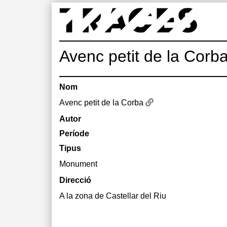
Skip
to
content
Traces
Un mapa de la memòria obert a tothom
Avenc petit de la Corb
Nom
Avenc petit de la Corba
Autor
Període
Tipus
Monument
Direcció
A la zona de Castellar del Riu