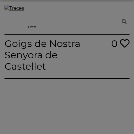
Skip
to
Traces
Un mapa de la memòria obert a tothom
content
Entra
Goigs de Nostra
0
Senyora de
Castellet