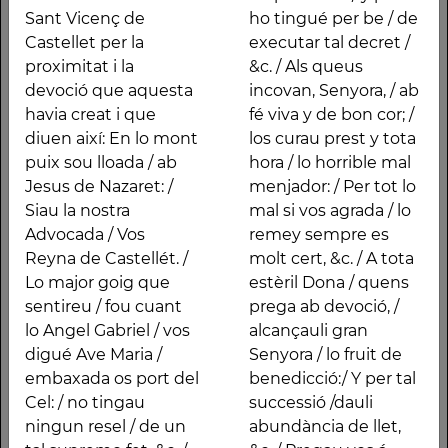
Goigs de Nostra
nasqué / per redimir lo
Sant Vicenç de
ho tingué per be / de
Senyora de Castellèt;
pecat / Deu lo Pare ho
Castellet per la
executar tal decret /
que la gent de
permeté: / y puix ho
proximitat i la
&c. / Als queus
Castellbell i el Vilar
tingué per be / de
devoció que aquesta
incovan, Senyora, / ab
anaven a cantar-los a
executar tal decret /
havia creat i que
fé viva y de bon cor; /
Sant Vicenç de
&c. / Als queus incovan,
diuen així: En lo mont
los curau prest y tota
Castellet per la
Senyora, / ab fé viva y
puix sou lloada / ab
hora / lo horrible mal
proximitat i la devoció
de bon cor; / los curau
Jesus de Nazaret: /
menjador: / Per tot lo
que aquesta havia
prest y tota hora / lo
Siau la nostra
mal si vos agrada / lo
creat i que diuen així:
horrible mal menjador:
Advocada / Vos
remey sempre es
En lo mont puix sou
/ Per tot lo mal si vos
Reyna de Castellét. /
molt cert, &c. / A tota
lloada / ab Jesus de
agrada / lo remey
Lo major goig que
estèril Dona / quens
Nazaret: / Siau la nostra
sempre es molt cert,
sentireu / fou cuant
prega ab devoció, /
Advocada / Vos Reyna
&c. / A tota estèril Dona
lo Angel Gabriel / vos
alcançauli gran
de Castellét. / Lo major
/ quens prega ab
digué Ave Maria /
Senyora / lo fruit de
goig que sentireu / fou
devoció, / alcançauli
embaxada os port del
benedicció:/ Y per tal
cuant lo Angel Gabriel
gran Senyora / lo fruit
Cel: / no tingau
successió /dauli
/ vos digué Ave Maria /
de benedicció:/ Y per
ningun resel / de un
abundància de llet,
embaxada os port del
tal successió /dauli