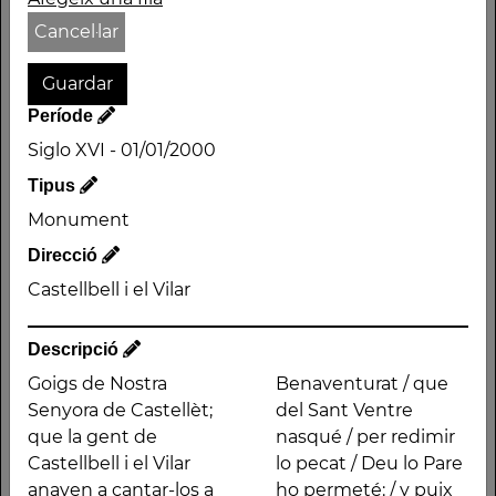
Nom
Cancel·lar
Goigs de Nostra Senyora
de Castellet
Autor
Període
Període
Siglo XVI - 01/01/2000
Siglo XVI - 01/01/2000
Tipus
Tipus
Monument
Monument
Direcció
Direcció
Castellbell i el Vilar
Castellbell i el Vilar
Descripció
Goigs de Nostra
Benaventurat / que
Senyora de Castellèt;
del Sant Ventre
que la gent de
nasqué / per redimir
Castellbell i el Vilar
lo pecat / Deu lo Pare
Descripció
anaven a cantar-los a
ho permeté: / y puix