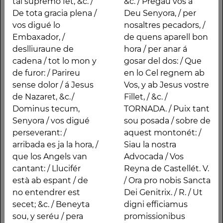
tal supremo fet, &c. /
&c. / Pregau vos á
Cel: / no tingau ningun
abundància de llet, &c.
De tota gracia plena /
Deu Senyora, / per
resel / de un tal
/ Pregau vos á Deu
vos digué lo
nosaltres pecadors, /
supremo fet, &c. / De
Senyora, / per nosaltres
Embaxador, /
de quens aparell bon
tota gracia plena / vos
pecadors, / de quens
deslliuraune de
hora / per anar á
digué lo Embaxador, /
aparell bon hora / per
cadena / tot lo mon y
gosar del dos: / Que
deslliuraune de
anar á gosar del dos: /
de furor: / Parireu
en lo Cel regnem ab
cadena / tot lo mon y
Que en lo Cel regnem
sense dolor / á Jesus
Vos, y ab Jesus vostre
de furor: / Parireu
ab Vos, y ab Jesus
de Nazaret, &c./
Fillet, / &c. /
sense dolor / á Jesus
vostre Fillet, / &c. /
Dominus tecum,
TORNADA. / Puix tant
de Nazaret, &c./
TORNADA. / Puix tant
Senyora / vos digué
sou posada / sobre de
Dominus tecum,
sou posada / sobre de
perseverant: /
aquest montonét: /
Senyora / vos digué
aquest montonét: /
arribada es ja la hora, /
Siau la nostra
perseverant: / arribada
Siau la nostra
que los Angels van
Advocada / Vos
es ja la hora, / que los
Advocada / Vos Reyna
cantant: / Llucifér
Reyna de Castellét. V.
Angels van cantant: /
de Castellét. V. / Ora
està ab espant / de
/ Ora pro nobis Sancta
Llucifér està ab espant
pro nobis Sancta Dei
no entendrer est
Dei Genitrix. / R. / Ut
/ de no entendrer est
Genitrix. / R. / Ut digni
secet; &c. / Beneyta
digni efficiamus
secet; &c. / Beneyta
efficiamus
sou, y seréu / pera
promissionibus