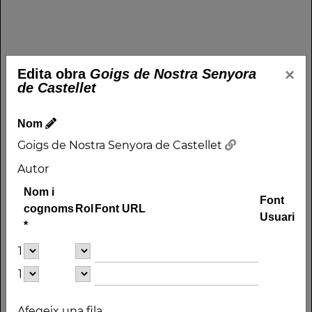
×
Edita obra
Goigs de Nostra Senyora
de Castellet
Nom
Goigs de Nostra Senyora de Castellet
Autor
Nom i
Font
cognoms
Rol
Font URL
Usuari
*
1
1
Afegeix una fila