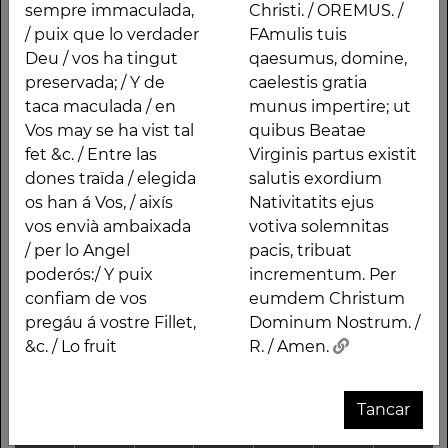
sou, y seréu / pera
promissionibus Christi.
sempre immaculada,
Christi. / OREMUS. /
sempre immaculada, /
/ OREMUS. / FAmulis
/ puix que lo verdader
FAmulis tuis
puix que lo verdader
tuis qaesumus,
Deu / vos ha tingut
qaesumus, domine,
Deu / vos ha tingut
domine, caelestis
preservada; / Y de
caelestis gratia
preservada; / Y de taca
gratia munus
taca maculada / en
munus impertire; ut
maculada / en Vos may
impertire; ut quibus
Vos may se ha vist tal
quibus Beatae
se ha vist tal fet &c. /
Beatae Virginis partus
fet &c. / Entre las
Virginis partus existit
Entre las dones traïda /
existit salutis
dones traïda / elegida
salutis exordium
elegida os han á Vos, /
exordium Nativitatits
os han á Vos, / aixís
Nativitatits ejus
aixís vos envià
ejus votiva solemnitas
vos envià ambaixada
votiva solemnitas
ambaixada / per lo
pacis, tribuat
/ per lo Angel
pacis, tribuat
Angel poderós:/ Y puix
incrementum. Per
poderós:/ Y puix
incrementum. Per
confiam de vos pregáu
eumdem Christum
confiam de vos
eumdem Christum
á vostre Fillet, &c. / Lo
Dominum Nostrum. /
pregáu á vostre Fillet,
Dominum Nostrum. /
fruit Benaventurat /
R. / Amen.
&c. / Lo fruit
R. / Amen.
que del Sant Ventre
Tancar
Altres traces