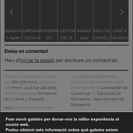
Sardana
SARDANA
CONJUNT
LLEGENDA
Música
VALS DE
CANT A
S
"L'Aplec
"FESTA A
DE
DE LA
dels
CASTELLET
VILADECA
d'Artés"
CASTELLET"
LLEGENDES
TROBALLA
Pastorets
Deixa un comentari
VINCULADES
DE LA
AL CAMÍ
MARE
d
Heu d'
iniciar la sessió
per escriure un comentari.
RAL
DE DÉU
DE
Traces és un projecte ideat
Les dades dels elements
CASTELLET
per
300.000 Km/s
, impulsat
patrimonials provenen dels
pel
Premi Lluís Carulla 2018
i
inventaris de la
Generalitat de
subvencionat pel
Ministerio
Catalunya
, la
Diputació de
de Cultura y Deporte
.
Barcelona
i
l'Ajuntament de
Barcelona
.
Aquí
tens més informació
sobre el projecte
El mapa base ha estat
realitzat amb dades de la
Fem servir galetes per donar-vos la millor experiència al
Si ens vols contactar pots fer-
nostre web.
Direcció General del Cadastre
ho a
info@tracesmap.org
Podeu obtenir més informació sobre què galetes estem
, l'
Institut Cartogràfic i