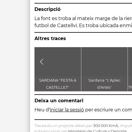
Descripció
La font es troba al mateix marge de la rie
fa difícil veure-la. Dues teules serve
futbol de Castellví. Es troba ubicada en
Altres traces
SARDANA "FESTA A
Sardana "L'Aplec
CASTELLET"
d'Artés"
T
D
Deixa un comentari
Heu d'
iniciar la sessió
per escriure un com
Traces és un projecte ideat per
300.000 Km/s
, impul
subvencionat pel
Ministerio de Cultura y Deporte
.