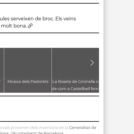
 molt bona.
T
Música dels Pastorets
La Roseta de Gironella o
Les gallines del 
de com a Castellbell fem
borbons a la graella
nials provenen dels inventaris de la
Generalitat de
elona
i
l'Ajuntament de Barcelona
.