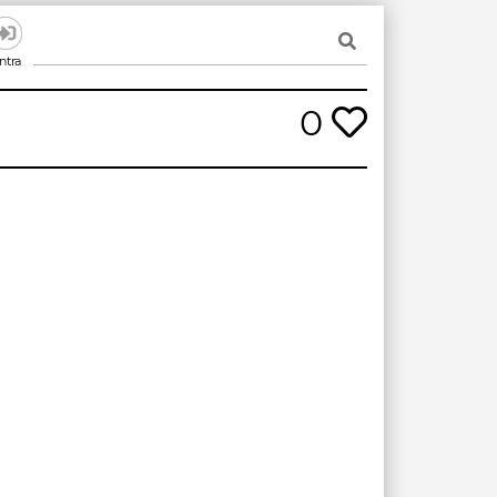
ntra
0