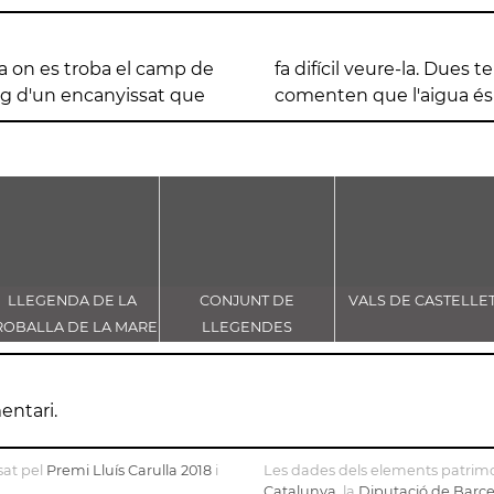
ra on es troba el camp de
ixen de broc. Els veïns
mig d'un encanyissat que
comenten que l'aigua és
LLEGENDA DE LA
CONJUNT DE
VALS DE CASTELLE
ROBALLA DE LA MARE
LLEGENDES
E DÉU DE CASTELLET
VINCULADES AL CAMÍ
RAL
entari.
sat pel
Premi Lluís Carulla 2018
i
Les dades dels elements patrimo
Catalunya
, la
Diputació de Barc