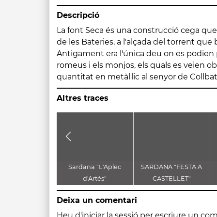
Descripció
La font Seca és una construcció cega que 
demanar a la Mare de Déu de Montser
de les Bateries, a l'alçada del torrent que
d'aquest abús. La Verge va atendre aques
Antigament era l'única deu on es podien p
un miracle: va assecar la font del senyor de 
romeus i els monjos, els quals es veien ob
brotar una altra de nova al monestir, que en
quantitat en metàl·lic al senyor de Collbat
Altres traces
Sardana "L'Aplec
SARDANA "FESTA A
d'Artés"
CASTELLET"
Deixa un comentari
Heu d'
iniciar la sessió
per escriure un com