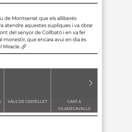
 Miracle.
s
VALS DE CASTELLET
CANT A
Sardana "La F
VILADECAVALLS
Major" d'Enric M