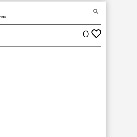
ntra
0