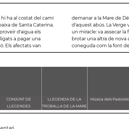
hi ha al costat del camí
rat que els alliberés
 baixa de Santa Caterina.
tes supliques i va obrar
roveir d'aigua els
Collbató i en va fer
ligats a pagar una
cara avui en dia és
ó. Els afectats van
coneguda com la font del
CONJUNT DE
LLEGENDA DE LA
Música dels Pastoret
LLEGENDES
TROBALLA DE LA MARE
VINCULADES AL CAMÍ
DE DÉU DE CASTELLET
RAL
entari.