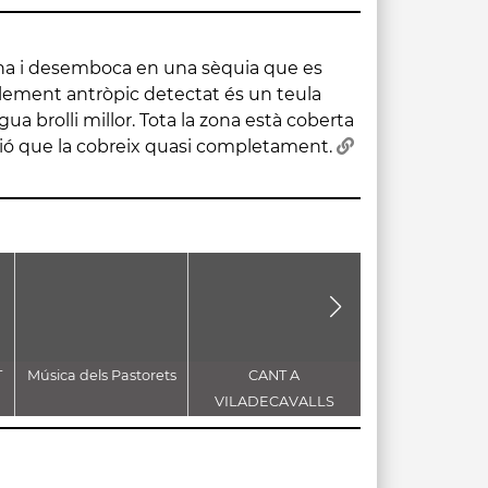
ó que la cobreix quasi completament.
T
Música dels Pastorets
CANT A
Sardana "La F
VILADECAVALLS
Major" d'Enric M