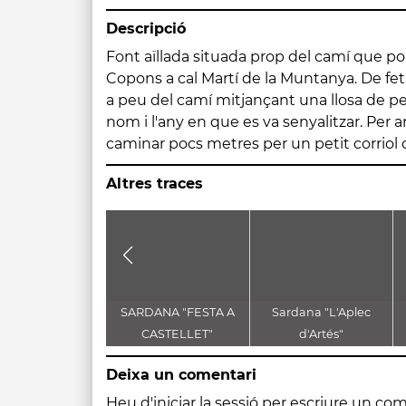
Descripció
Font aïllada situada prop del camí que po
brolla del subsòl de la zona i desemboca 
Copons a cal Martí de la Muntanya. De fet,
perd pel terreny. L'únic element antrò
a peu del camí mitjançant una llosa de pe
encastada que fa que l'aigua brolli millor. To
nom i l'any en que es va senyalitzar. Per arr
caminar pocs metres per un petit corriol 
Altres traces
SARDANA "FESTA A
Sardana "L'Aplec
CASTELLET"
d'Artés"
Deixa un comentari
Heu d'
iniciar la sessió
per escriure un com