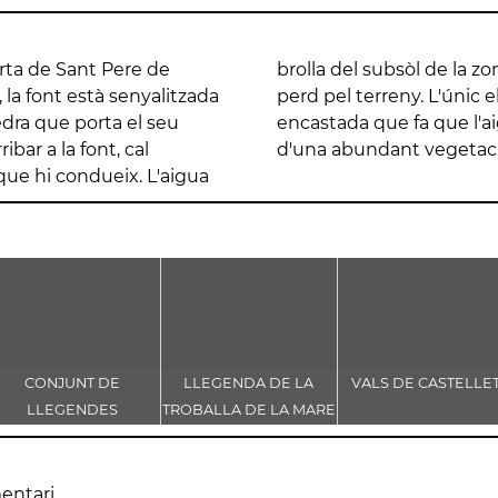
rta de Sant Pere de
en una sèquia que es
 la font està senyalitzada
pic detectat és un teula
dra que porta el seu
ta la zona està coberta
ibar a la font, cal
d'una abundant vegetaci
que hi condueix. L'aigua
CONJUNT DE
LLEGENDA DE LA
VALS DE CASTELLE
LLEGENDES
TROBALLA DE LA MARE
VINCULADES AL CAMÍ
DE DÉU DE CASTELLET
RAL
entari.