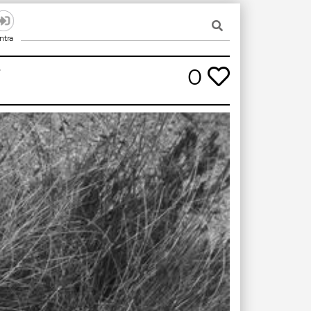
ntra
0