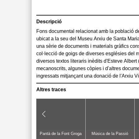
Descripció
Fons documental relacionat amb la població de
documents gràfics datats durant la primer meitat d
ubicat a la seu del Museu Arxiu de Santa Maria
1960 aproximadament): una trentena de postals
una sèrie de documents i materials gràfics con
els anys 40 i 60, 8 imatges de l'Aplec del Corr
col·lecció de goigs de diverses esglésies del m
Quintana, nº 4429-4436), 2 imatges de l'ermita
diversos textos literaris inèdits d'Esteve Alber
1976), 6 imatges del Santuari del Corredor (Fot
mecanoscrits, algunes còpies i d'altres documen
ingressats mitjançant una donació de l'Arxiu Vi
Altres traces
Pantà de la Font Groga
Música de la Passió