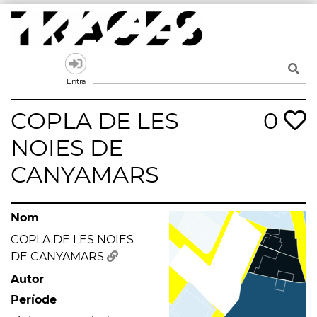
Skip
to
content
Traces
Un mapa de la memòria obert a tothom
Entra
COPLA DE LES
0
NOIES DE
CANYAMARS
Nom
COPLA DE LES NOIES
DE CANYAMARS
Autor
Període