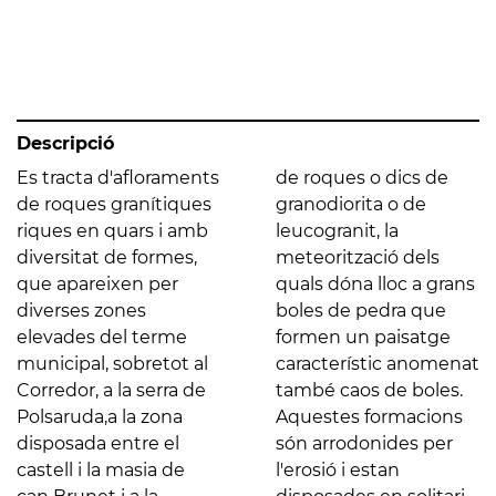
Descripció
Es tracta d'afloraments
de roques o dics de
de roques granítiques
granodiorita o de
riques en quars i amb
leucogranit, la
diversitat de formes,
meteorització dels
que apareixen per
quals dóna lloc a grans
diverses zones
boles de pedra que
elevades del terme
formen un paisatge
municipal, sobretot al
característic anomenat
Corredor, a la serra de
també caos de boles.
Polsaruda,a la zona
Aquestes formacions
disposada entre el
són arrodonides per
castell i la masia de
l'erosió i estan