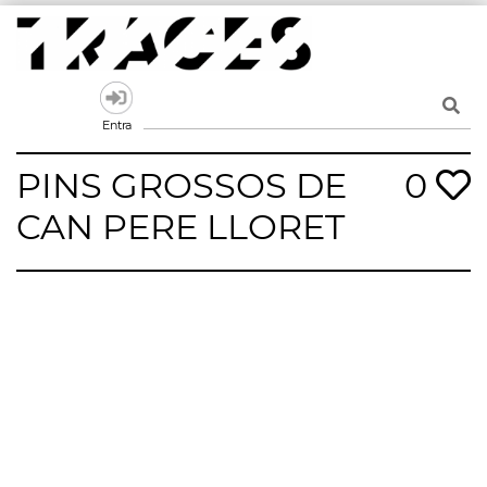
Skip
to
content
Traces
Un mapa de la memòria obert a tothom
Entra
PINS GROSSOS DE
0
CAN PERE LLORET