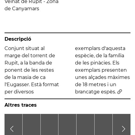
Veïnat de Rupit - Zona
de Canyamars
Descripció
Conjunt situat al
exemplars d'aquesta
marge del torrent de
espècie, de la família
Rupit, a la banda de
de les pinàcies. Els
ponent de les restes
exemplars presenten
de la masia de ca
unes alçades màximes
l'Eugasser. Està format
de 18 metres i un
per diversos
brancatge espès.
Altres traces