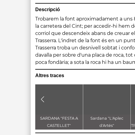
Descripció
Trobarem la font aproximadament a uns 8
tova de la roca, i que permet transitar una
la carretera del Cint; per accedir-hi hem d
posterior del salt d'aigua. En el balmat al cos
corriol que descendeix abans de creuar el
dos dipòsits d'obra, el més petit és la font, 
Trasserra. L'indret de la font és en un pun
d'aigua. És un indret ombrívol i agradable. 
Trasserra troba un desnivell sobtat i conf
torrent hi ha les runes del Molí de Trass
davalla per sobre d'una placa de roca, to
més amunt del salt tenia una petita presa on
poca fondària; a sota la roca hi ha un ba
Altres traces
SARDANA "FESTA A
Sardana "L'Aplec
CASTELLET"
d'Artés"
T
D