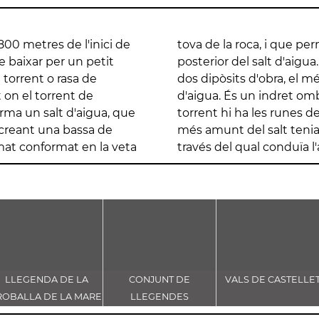
00 metres de l'inici de
 mica ajupit per la part
e baixar per un petit
tat est del salt, hi ha
 torrent o rasa de
on hi ha el sortidor
t on el torrent de
Al costat oest del
orma un salt d'aigua, que
erra, el qual uns metres
t creant una bassa de
 s'iniciava el canal a
umat conformat en la veta
través del qual conduïa l'
LLEGENDA DE LA
CONJUNT DE
VALS DE CASTELLE
ROBALLA DE LA MARE
LLEGENDES
E DÉU DE CASTELLET
VINCULADES AL CAMÍ