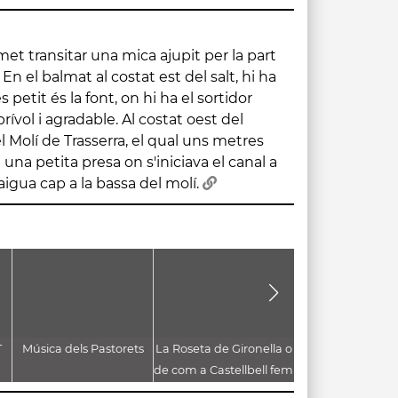
aigua cap a la bassa del molí.
T
Música dels Pastorets
La Roseta de Gironella o
Les gallines del 
de com a Castellbell fem
borbons a la graella