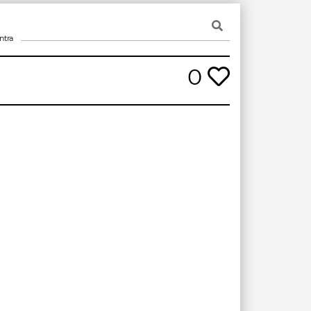
ntra
0