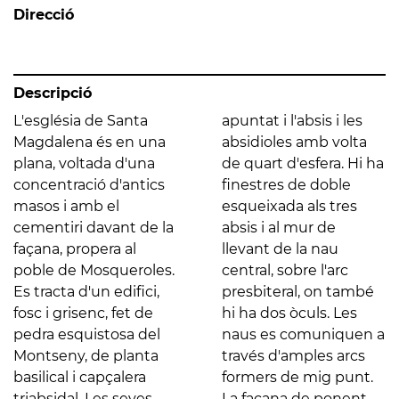
Direcció
Descripció
L'església de Santa
apuntat i l'absis i les
Magdalena és en una
absidioles amb volta
plana, voltada d'una
de quart d'esfera. Hi ha
concentració d'antics
finestres de doble
masos i amb el
esqueixada als tres
cementiri davant de la
absis i al mur de
façana, propera al
llevant de la nau
poble de Mosqueroles.
central, sobre l'arc
Es tracta d'un edifici,
presbiteral, on també
fosc i grisenc, fet de
hi ha dos òculs. Les
pedra esquistosa del
naus es comuniquen a
Montseny, de planta
través d'amples arcs
basilical i capçalera
formers de mig punt.
triabsidal. Les seves
La façana de ponent,