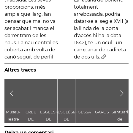
proporcions, més
totalment
ample que llarg, fan
arrebossada, podria
pensar que mai no va
datar-se al segle XVII (a
ser acabat i manca el
la llinda de la porta
darrer tram de les
d'accés hi ha la data
naus. La nau central és
1642), té un òcul i un
coberta amb volta de
campanar de cadireta
canó seguit de perfil
de dos ulls.
Altres traces
Museu-
CREU
ESGLÉSIA
ESGLÉSIA
GESSA
GARÓS
Santuari
B
Teatre
DE
DE
DE
de
Dalí
TERME
SANTA
SANTA
Montgarri
Deixa un comentari