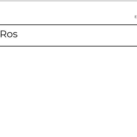
E
 Ros