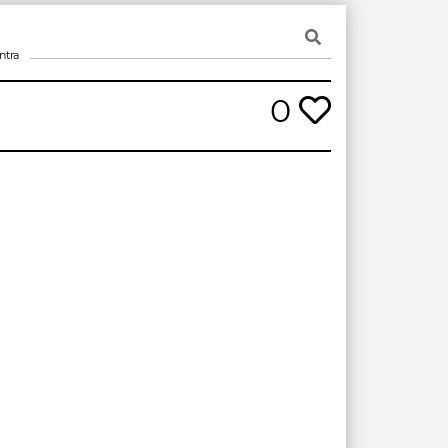
ntra
0