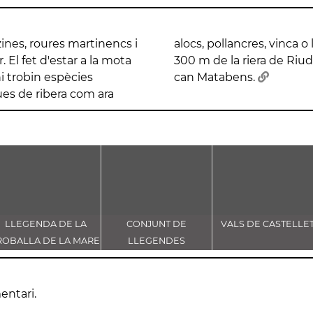
ines, roures martinencs i
a. Localitzada als últims
. El fet d'estar a la mota
arge dret i els camps de
i trobin espècies
can Matabens.
ues de ribera com ara
LLEGENDA DE LA
CONJUNT DE
VALS DE CASTELLE
ROBALLA DE LA MARE
LLEGENDES
E DÉU DE CASTELLET
VINCULADES AL CAMÍ
RAL
entari.