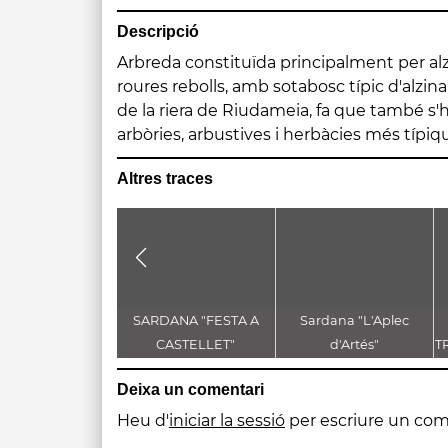
Descripció
Arbreda constituïda principalment per alz
alocs, pollancres, vinca o l'herba saboner
roures rebolls, amb sotabosc típic d'alzinar
300 m de la riera de Riudameia, entre el m
de la riera de Riudameia, fa que també s'h
arbòries, arbustives i herbàcies més típiq
Altres traces
SARDANA "FESTA A
Sardana "L'Aplec
CASTELLET"
d'Artés"
T
D
Deixa un comentari
Heu d'
iniciar la sessió
per escriure un com