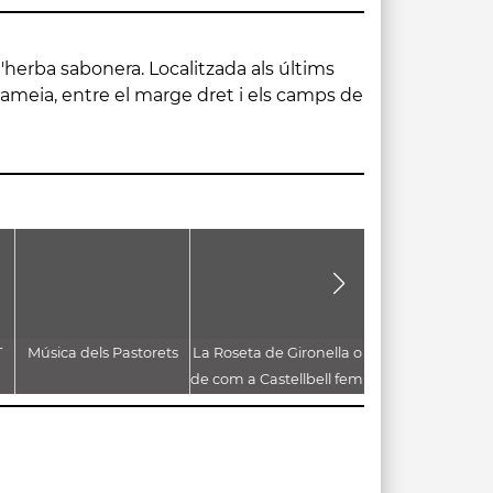
T
Música dels Pastorets
La Roseta de Gironella o
Les gallines del 
de com a Castellbell fem
borbons a la graella