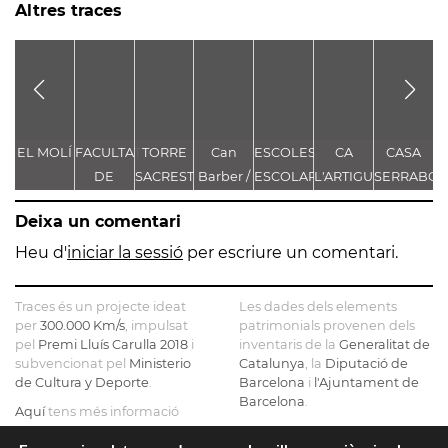
Altres traces
EL MOLÍ
FACULTAT
TORRE
Can
ESCOLES
CA
CASA
C
DE
SACREST
Barber /
ESCOLAPIES
L'ARTIGUES
SERRABO
D
DRET
AL
Can
-
M
Deixa un comentari
CARRER
Rabassa
VOLTES
BISBE
/ Mas de
D'EN
Heu d'
iniciar la sessió
per escriure un comentari.
VILANOVA,
la Torre
CAPDEVILA
4
Traces és un projecte ideat
Les dades dels elements
per
300.000 Km/s
, impulsat
patrimonials provenen dels
pel
Premi Lluís Carulla 2018
i
inventaris de la
Generalitat de
subvencionat pel
Ministerio
Catalunya
, la
Diputació de
de Cultura y Deporte
.
Barcelona
i
l'Ajuntament de
Barcelona
.
Aquí
tens més informació
sobre el projecte
El mapa base ha estat