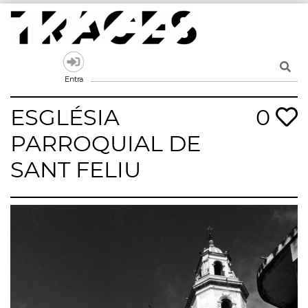
Skip
to
content
Traces
Un mapa de la memòria obert a tothom
Entra
ESGLÉSIA
0
PARROQUIAL DE
SANT FELIU