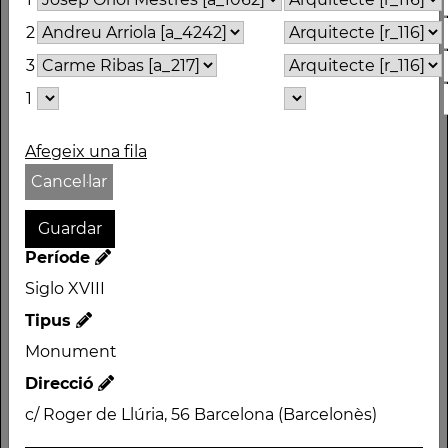
2
3
Nom
1
TORRE D'AIGÜES
Afegeix una fila
TORRE DE LES AIGÜES
Cancel·lar
DE L'EIXAMPLE
Autor
Josep Oriol Mestres /
Període
Andreu Arriola /
Siglo XVIII
Carme Ribas /
Tipus
Període
Monument
Siglo XVIII
Direcció
Tipus
c/ Roger de Llúria, 56 Barcelona (Barcelonès)
Monument