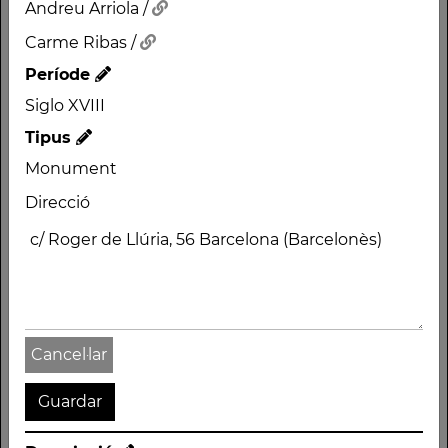
Andreu Arriola /
Carme Ribas /
Període
Siglo XVIII
Nom
Tipus
TORRE D'AIGÜES
Monument
TORRE DE LES AIGÜES
Direcció
DE L'EIXAMPLE
Autor
Josep Oriol Mestres /
Andreu Arriola /
Carme Ribas /
Cancel·lar
Període
Siglo XVIII
Tipus