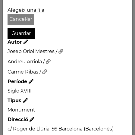
Afegeix una fila
Cancel·lar
Nom
Autor
TORRE D'AIGÜES
Josep Oriol Mestres /
TORRE DE LES AIGÜES
Andreu Arriola /
DE L'EIXAMPLE
Carme Ribas /
Autor
Josep Oriol Mestres /
Període
Siglo XVIII
Andreu Arriola /
Tipus
Carme Ribas /
Monument
Període
Direcció
Siglo XVIII
c/ Roger de Llúria, 56 Barcelona (Barcelonès)
Tipus