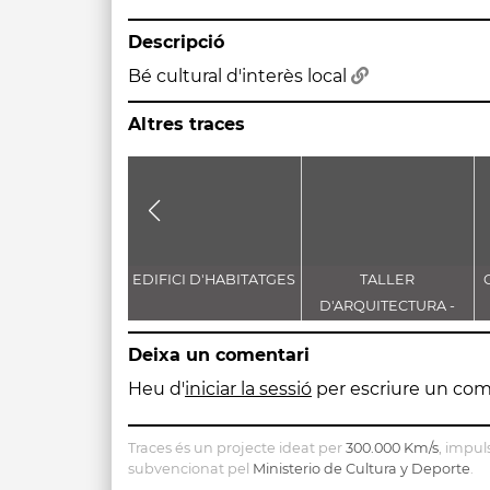
Descripció
Bé cultural d'interès local
Altres traces
EDIFICI D'HABITATGES
TALLER
D'ARQUITECTURA -
XEMENEIA FÀBRICA
Deixa un comentari
SANSON
Heu d'
iniciar la sessió
per escriure un com
Traces és un projecte ideat per
300.000 Km/s
, impul
subvencionat pel
Ministerio de Cultura y Deporte
.