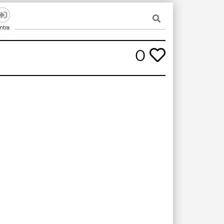
ntra
0