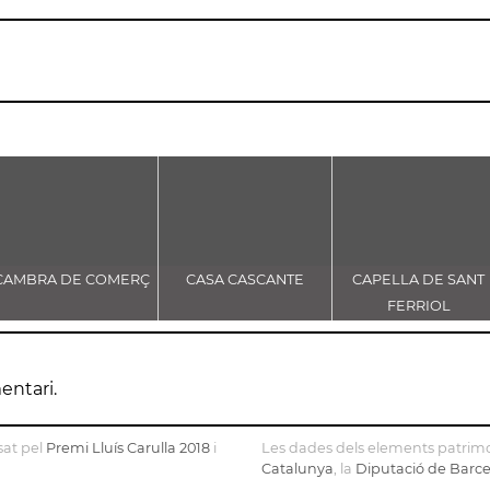
CAMBRA DE COMERÇ
CASA CASCANTE
CAPELLA DE SANT
FERRIOL
entari.
sat pel
Premi Lluís Carulla 2018
i
Les dades dels elements patrimo
Catalunya
, la
Diputació de Barc