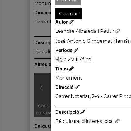
Monument
Direcció
Carrer Notariat, 2-4 - Carrer Pintor Fortu
Autor
Leandre Albareda i Petit /
José Antonio Gimbernat Hernán
Descripció
Període
Bé cultural d'interès local
Siglo XVIII / final
Altres traces
Tipus
Monument
Direcció
Carrer Notariat, 2-4 - Carrer Pin
CONJUNT DE CASES
CASA VILÀ
A
Descripció
D'EN RAMON DURAN -
C/ SANT ANTONI MARIA
Bé cultural d'interès local
Deixa un comentari
CLARET, 17-21