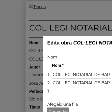
Skip
to
Traces
Un mapa de la memòria obert a tothom
content
COL·LEGI NOTARIA
Edita obra
COL·LEGI NOT
Nom
COL·LEGI NOTARIAL DE BARCELONA
Nom
COL·LEGI NOTARIAL DE BARCELONA
Nom
*
Autor
1
Leandre Albareda i Petit /
2
José Antonio Gimbernat Hernández /
1
Període
Siglo XVIII / final
Afegeix una fila
Tipus
Cancel·lar