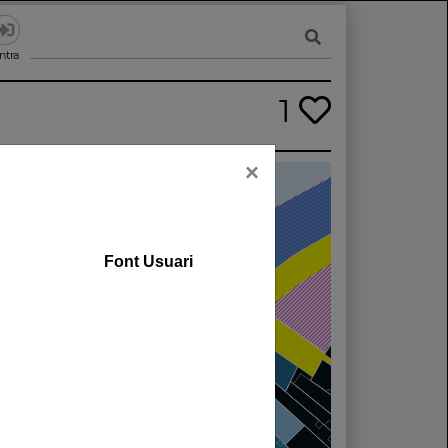
ntra
1
×
Font Usuari