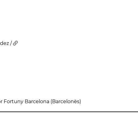
ny Barcelona (Barcelonès)
dez /
tor Fortuny Barcelona (Barcelonès)
NTIGA FÀBRICA JOAN
PONT DE LA SALUT
MONUMENT ALS
BATLLÓ
HEROIS DE 1811