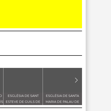
 O
ESGLÉSIA DE SANT
ESGLÉSIA DE SANTA
ESGLÉSIA DE S
ÍS
ESTEVE DE GUILS DE
MARIA DE PALAU DE
MARIA DE PALA
CERDANYA
RIALB
RIALB