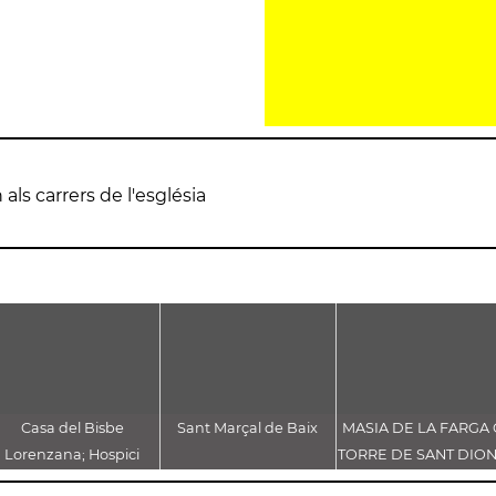
als carrers de l'església
Casa del Bisbe
Sant Marçal de Baix
MASIA DE LA FARGA
Lorenzana; Hospici
TORRE DE SANT DION
actual Casa de Cultura)