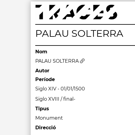
Skip
to
content
Traces
Un mapa de la memòria obert a tothom
PALAU SOLTERRA
Nom
PALAU SOLTERRA
Autor
Període
Siglo XIV - 01/01/1500
Siglo XVIII / final-
Tipus
Monument
Direcció