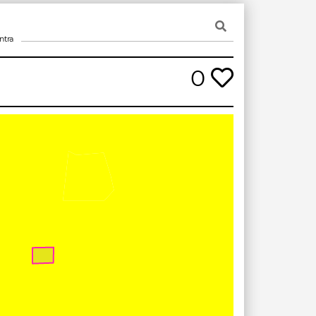
ntra
0