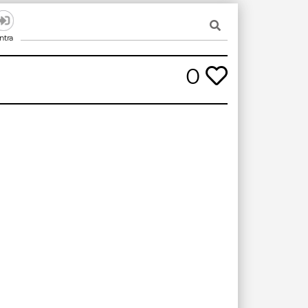
ntra
0