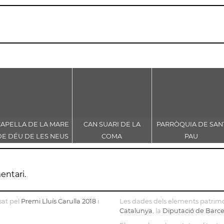
CAPELLA DE LA MARE
CAN SUARI DE LA
PARRÒQUIA DE SAN
DE DÉU DE LES NEUS
COMA
PAU
entari.
sat pel
Premi Lluís Carulla 2018
i
Les dades dels elements patrimo
Catalunya
, la
Diputació de Barc