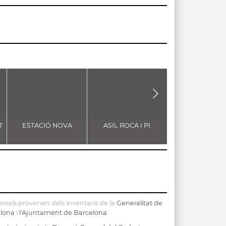
T
ESTACIÓ NOVA
ASIL ROCA I PI
CASA SATOR
nials provenen dels inventaris de la
Generalitat de
elona
i
l'Ajuntament de Barcelona
.