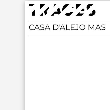
Skip
to
content
Traces
Un mapa de la memòria obert a tothom
CASA D'ALEJO MAS