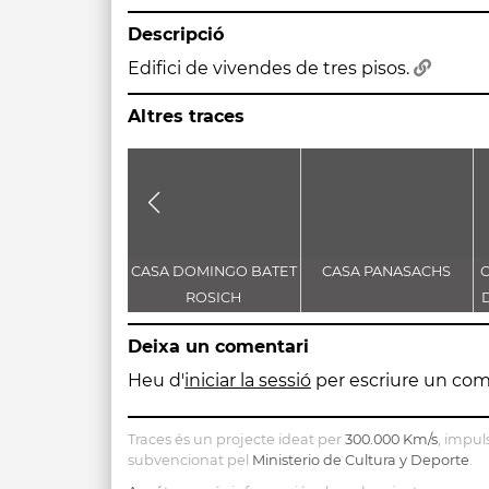
Descripció
Edifici de vivendes de tres pisos.
Altres traces
CASA DOMINGO BATET
CASA PANASACHS
ROSICH
Deixa un comentari
Heu d'
iniciar la sessió
per escriure un com
Traces és un projecte ideat per
300.000 Km/s
, impul
subvencionat pel
Ministerio de Cultura y Deporte
.