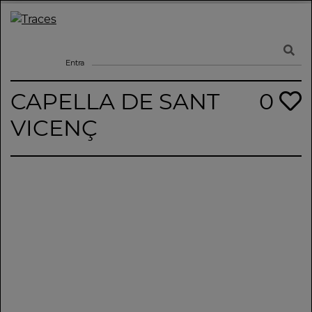
Skip
to
Traces
Un mapa de la memòria obert a tothom
content
Entra
CAPELLA DE SANT
0
VICENÇ