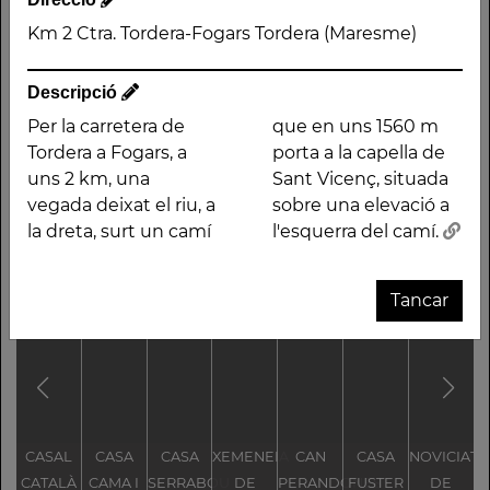
(Maresme)
Km 2 Ctra. Tordera-Fogars Tordera (Maresme)
Descripció
Descripció
Per la carretera de
que en uns 1560 m
Per la carretera de
uns 1560 m porta a la
Tordera a Fogars, a
porta a la capella de
Tordera a Fogars, a uns
capella de Sant Vicenç,
uns 2 km, una
Sant Vicenç, situada
2 km, una vegada
situada sobre una
vegada deixat el riu, a
sobre una elevació a
deixat el riu, a la dreta,
elevació a l'esquerra
la dreta, surt un camí
l'esquerra del camí.
surt un camí que en
del camí.
Tancar
Altres traces
CASAL
CASA
CASA
XEMENEIA
CAN
CASA
NOVICIAT
L
CATALÀ
CAMA I
SERRABOU
DE
PERANDONES
FUSTER
DE